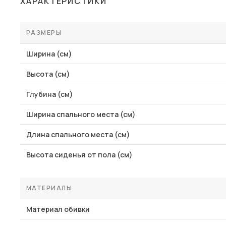
ХАРАКТЕРИСТИКИ
Столы и стулья
Шкафы и стеллажи
РАЗМЕРЫ
Пос
Комоды и тумбы
Ширина (см)
Вешалки и обувницы
Высота (см)
Гарнитуры
Глубина (см)
Ширина спального места (см)
Длина спального места (см)
Высота сиденья от пола (см)
МАТЕРИАЛЫ
Материал обивки