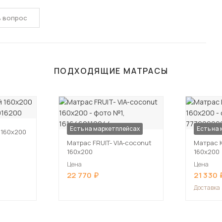
ь вопрос
ПОДХОДЯЩИЕ МАТРАСЫ
Есть на маркетплейсах
Есть на
160х200
Матрас FRUIT- VIA-coconut
Матрас 
160х200
160х200
Цена
Цена
22 770
21 330
Доставка