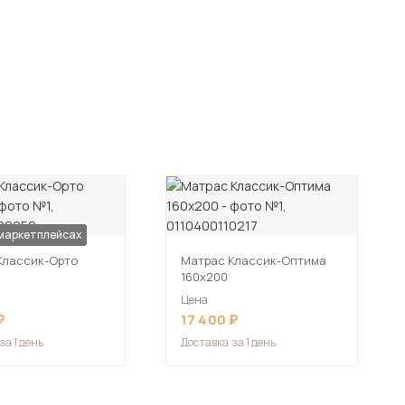
 маркетплейсах
Классик-Орто
Матрас Классик-Оптима
160х200
Цена
17 400
за 1 день
Доставка
за 1 день