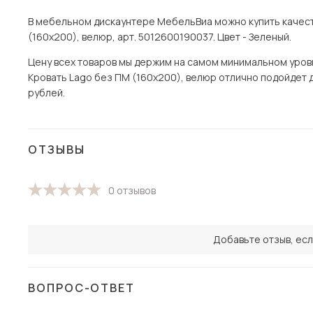
В мебельном дискаунтере МебельВиа можно купить качест
(160х200), велюр, арт. 5012600190037. Цвет - Зеленый.
Цену всех товаров мы держим на самом минимальном уровне 
Кровать Lago без ПМ (160х200), велюр отлично подойдет дл
рублей.
ОТЗЫВЫ
0 отзывов
Добавьте отзыв, есл
ВОПРОС-ОТВЕТ