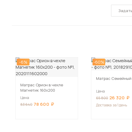
Задат
-6%
-60%
Матрас Семейный 
Матрас Орион в чехле
Магнетик 160х200
Цена
26 320
Цена
65 800
78 600
83 640
Доставка
за 1 день