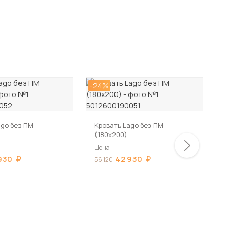
-24%
-2
ago без ПМ
Кровать Lago без ПМ
К
(180х200)
(
Цена
Ц
930
42 930
56 120
5