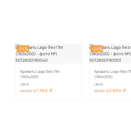
-24%
-24%
Кровать Lago без ПМ
Кровать Lago без 
(160х200)
(180х200)
Цена
Цена
41 760
42 930
54 590
56 120