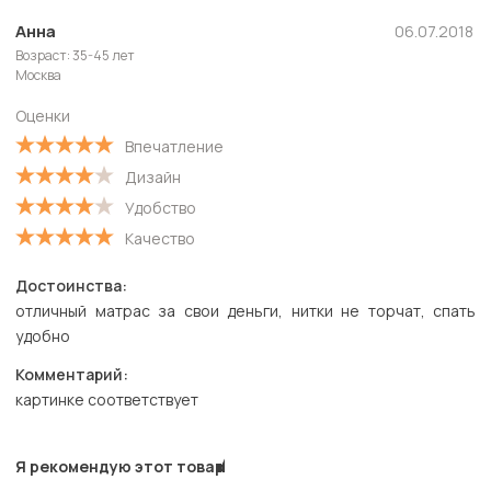
Новые
Анна
06.07.2018
Возраст: 35-45 лет
Старые
Москва
С высокой оценкой
Оценки
С низкой оценкой
Впечатление
Дизайн
Удобство
Качество
Достоинства:
отличный матрас за свои деньги, нитки не торчат, спать
удобно
Комментарий:
картинке соответствует
Я рекомендую этот товар