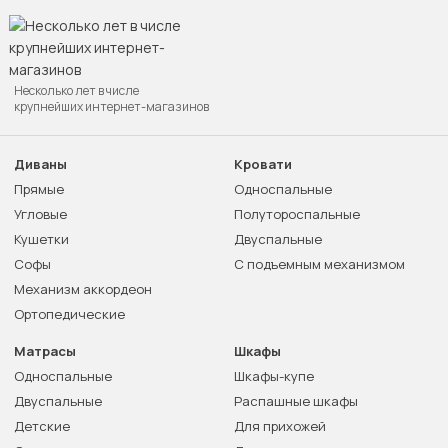
Несколько лет в числе
крупнейших интернет-магазинов
Диваны
Кровати
Прямые
Односпальные
Угловые
Полутороспальные
Кушетки
Двуспальные
Софы
С подъемным механизмом
Механизм аккордеон
Ортопедические
Матрасы
Шкафы
Односпальные
Шкафы-купе
Двуспальные
Распашные шкафы
Детские
Для прихожей