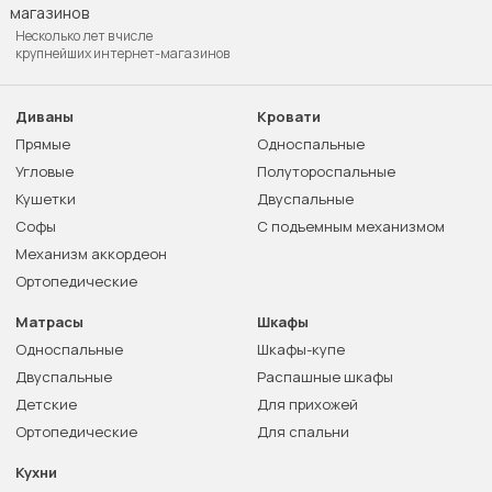
Несколько лет в числе
крупнейших интернет-магазинов
Диваны
Кровати
Прямые
Односпальные
Угловые
Полутороспальные
Кушетки
Двуспальные
Софы
С подъемным механизмом
Механизм аккордеон
Ортопедические
Матрасы
Шкафы
Односпальные
Шкафы-купе
Двуспальные
Распашные шкафы
Детские
Для прихожей
Ортопедические
Для спальни
Кухни