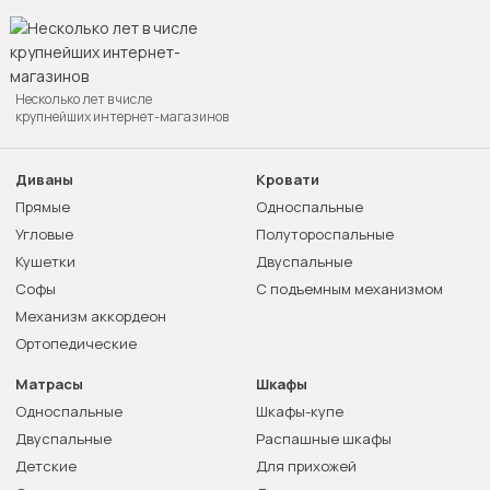
Несколько лет в числе
крупнейших интернет-магазинов
Диваны
Кровати
Прямые
Односпальные
Угловые
Полутороспальные
Кушетки
Двуспальные
Софы
С подъемным механизмом
Механизм аккордеон
Ортопедические
Матрасы
Шкафы
Односпальные
Шкафы-купе
Двуспальные
Распашные шкафы
Детские
Для прихожей