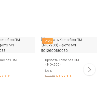
-23%
-2
omo без ПМ
Кровать Komo без ПМ
К
(140х200)
(
Цена
Ц
670
41 670
54 470
5