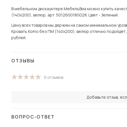
В мебельном дискаунтере МебельВиа можно купить качест
(140х200), велюр, арт. 5012600180028. Цвет - Зеленый.
Цену всех товаров мы держим на самом минимальном уровне 
Кровать Komo без ПМ (140х200), велюр отлично подойдет д
рублей.
ОТЗЫВЫ
0 отзывов
Добавьте отзыв, есл
ВОПРОС-ОТВЕТ