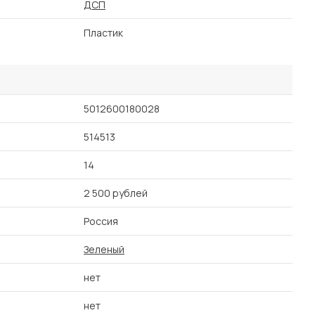
ДСП
Пластик
5012600180028
514513
14
2 500 рублей
Россия
Зеленый
нет
нет