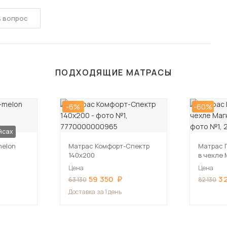
ь вопрос
ПОДХОДЯЩИЕ МАТРАСЫ
-6%
-60%
йсах
melon
Матрас Комфорт-Спектр
Матрас 
140х200
в чехле
Цена
Цена
59 350
3
63 130
82 130
Доставка
за 1 день