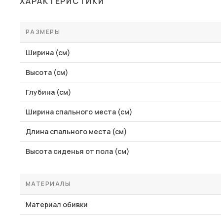
ХАРАКТЕРИСТИКИ
Столы и стулья
Шкафы и стеллажи
РАЗМЕРЫ
Пос
Комоды и тумбы
Ширина (см)
Вешалки и обувницы
Высота (см)
Гарнитуры
Глубина (см)
Ширина спального места (см)
Длина спального места (см)
Высота сиденья от пола (см)
МАТЕРИАЛЫ
Материал обивки