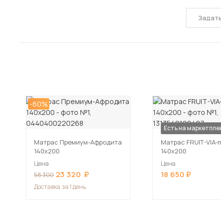
Задат
-60%
Есть на маркетпле
Матрас Премиум-Афродита
Матрас FRUIT-VIA-
140х200
140х200
Цена
Цена
23 320
18 650
58 300
Доставка
за 1 день