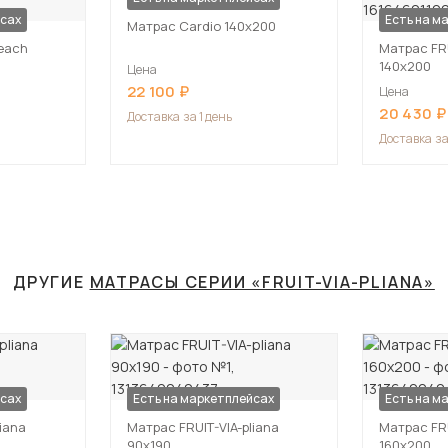
йсах
Есть на м
Матрас Cardio 140х200
each
Матрас FRU
140х200
Цена
22 100
Цена
20 430
Доставка
за 1 день
Доставка
за
ДРУГИЕ
МАТРАСЫ СЕРИИ «FRUIT-VIA-PLIANA»
йсах
Есть на маркетплейсах
Есть на м
iana
Матрас FRUIT-VIA-pliana
Матрас FRU
90х190
160х200