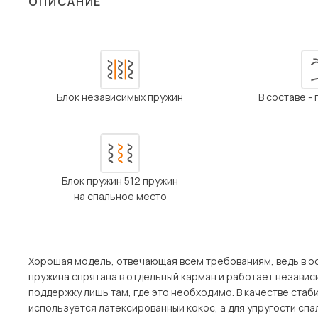
ОПИСАНИЕ
Столы и стулья
Шкафы и стеллажи
Пос
Комоды и тумбы
Вешалки и обувницы
Блок независимых пружин
В составе -
Гарнитуры
Блок пружин 512 пружин
на спальное место
Хорошая модель, отвечающая всем требованиям, ведь в ос
пружина спрятана в отдельный карман и работает независ
поддержку лишь там, где это необходимо. В качестве ста
используется латексированный кокос, а для упругости спа