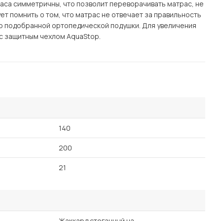
аса симметричны, что позволит переворачивать матрас, не
т помнить о том, что матрас не отвечает за правильность
но подобранной ортопедической подушки. Для увеличения
с защитным чехлом AquaStop.
140
200
21
Жаккард стеганный на