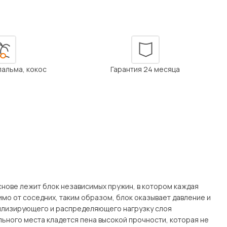
Посмотреть все шкафы
Посмотреть все кровати
мотреть все кухни и столовые группы
Все товары распродажи
Посмотреть все диваны
 пальма, кокос
Гарантия 24 месяца
Посмотреть всю
нове лежит блок независимых пружин, в котором каждая
имо от соседних, таким образом, блок оказывает давление и
билизирующего и распределяющего нагрузку слоя
льного места кладется пена высокой прочности, которая не