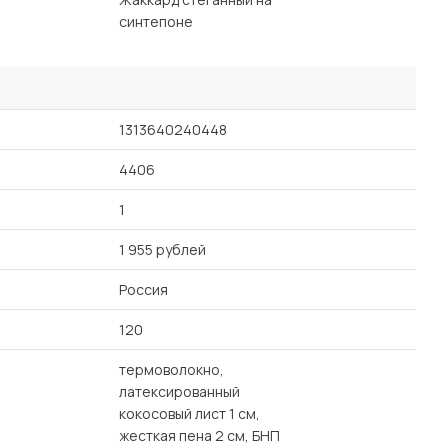
синтепоне
1313640240448
4406
1
1 955 рублей
Россия
120
термоволокно,
латексированный
кокосовый лист 1 см,
жесткая пена 2 см, БНП