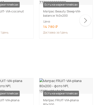
аркетплейсах
Есть на маркетплейсах
IT- VIA-coconut
Матрас Beauty Sleep-VIA-
М
balance 140х200
1
Цена
Ц
14 780
1
 1 день
Доставка
за 1 день
Д
аркетплейсах
Есть на маркетплейсах
IT-VIA-pliana
Матрас FRUIT-VIA-pliana
80х200