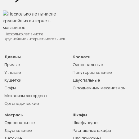
Несколько лет в числе
крупнейших интернет-магазинов
Диваны
Кровати
Прямые
Односпальные
Угловые
Полутороспальные
Кушетки
Двуспальные
Софы
С подъемным механизмом
Механизм аккордеон
Ортопедические
Матрасы
Шкафы
Односпальные
Шкафы-купе
Двуспальные
Распашные шкафы
Детские
Для прихожей