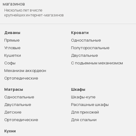
Несколько лет в числе
крупнейших интернет-магазинов
Диваны
Кровати
Прямые
Односпальные
Угловые
Полутороспальные
Кушетки
Двуспальные
Софы
С подъемным механизмом
Механизм аккордеон
Ортопедические
Матрасы
Шкафы
Односпальные
Шкафы-купе
Двуспальные
Распашные шкафы
Детские
Для прихожей
Ортопедические
Для спальни
Кухни