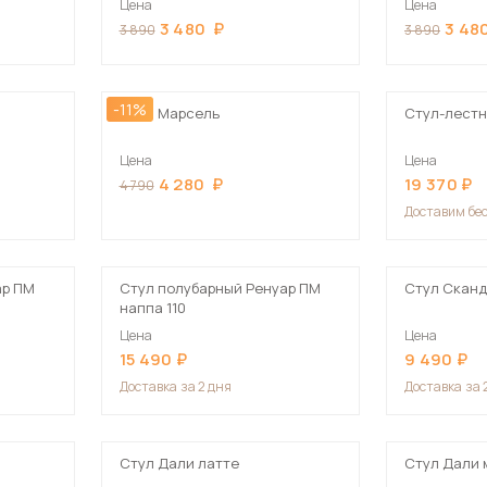
Цена
Цена
Посмотреть все шкафы
3 480
3 48
3 890
3 890
Посмотреть все кровати
мотреть все кухни и столовые группы
Все товары распродажи
Посмотреть все диваны
-11%
Стул Марсель
Стул-лестн
Цена
Цена
Посмотреть всю
4 280
19 370
4 790
Доставим
бе
ар ПМ
Стул полубарный Ренуар ПМ
Стул Сканд
наппа 110
Цена
Цена
15 490
9 490
Доставка
за 2 дня
Доставка
за 
Стул Дали латте
Стул Дали 