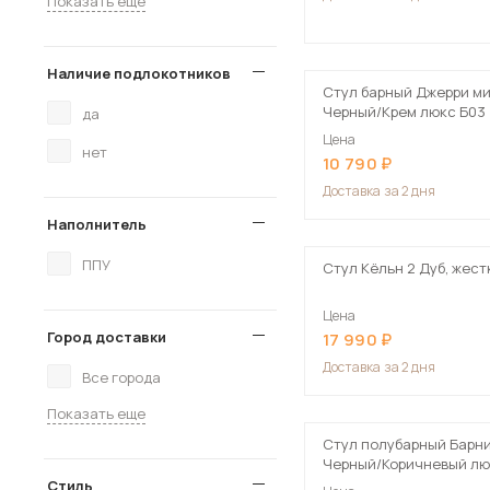
Показать еще
Наличие подлокотников
Стул барный Джерри ми
Черный/Крем люкс Б03
да
Цена
нет
10 790
Доставка
за 2 дня
Наполнитель
ППУ
Стул Кёльн 2 Дуб, жест
Цена
Город доставки
17 990
Доставка
за 2 дня
Все города
Показать еще
Стул полубарный Барни
Черный/Коричневый лю
Стиль