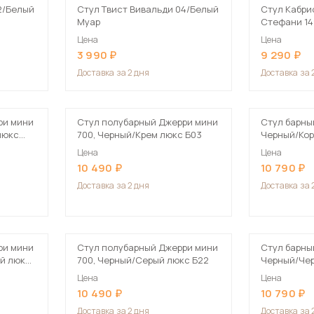
2/Белый
Стул Твист Вивальди 04/Белый
Стул Кабри
Муар
Стефани 14
Цена
Цена
3 990
9 290
Доставка
за 2 дня
Доставка
за 
ри мини
Стул полубарный Джерри мини
Стул барны
люкс
700, Черный/Крем люкс Б03
Черный/Кор
Цена
Цена
10 490
10 790
Доставка
за 2 дня
Доставка
за 
ри мини
Стул полубарный Джерри мини
Стул барны
ый люкс
700, Черный/Серый люкс Б22
Черный/Че
Цена
Цена
10 490
10 790
Доставка
за 2 дня
Доставка
за 