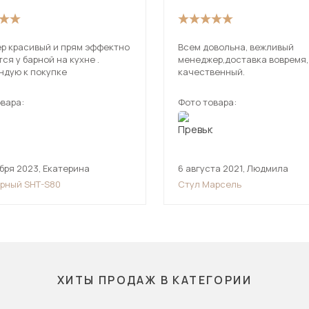
сивый и прям эффектно
Всем довольна, вежливый
ся у барной на кухне .
менеджер,доставка вовремя,
ндую к покупке
качественный.
вара:
Фото товара:
бря 2023
,
Екатерина
6 августа 2021
,
Людмила
арный SHT-S80
Стул Марсель
ХИТЫ ПРОДАЖ В КАТЕГОРИИ