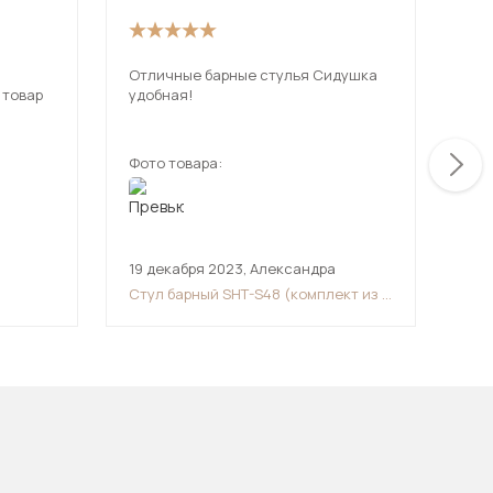
Отличные барные стулья Сидушка
Пон
 товар
удобная!
Фото товара:
Фот
19 декабря 2023
,
Александра
17 
Стул барный SHT-S48 (комплект из 2
Таб
шт.)