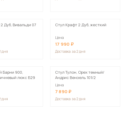
2 Дуб, Вивальди 07
Стул Крафт 2 Дуб, жесткий
Цена
17 990
2 дня
Доставка
за 2 дня
й Барни 900,
Стул Тулон, Орех темный/
ичневый люкс Б29
Андрис Вензель 101/2
Цена
7 890
2 дня
Доставка
за 2 дня