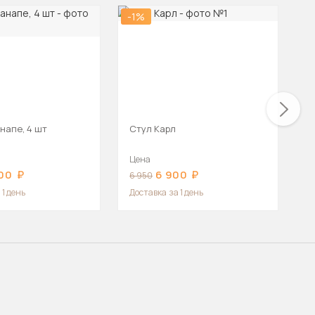
-1%
напе, 4 шт
Стул Карл
Т
Цена
Ц
00
6 900
1
6 950
 1 день
Доставка
за 1 день