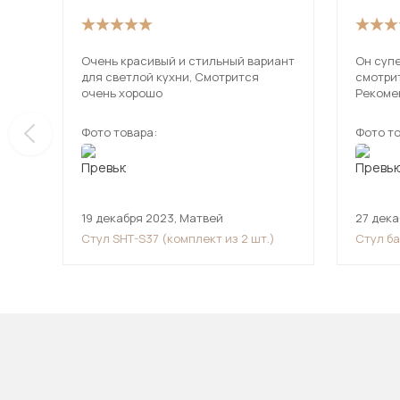
Очень красивый и стильный вариант
Он супер кра
для светлой кухни, Смотрится
смотрит
очень хорошо
Рекоме
Фото товара:
Фото то
19 декабря 2023
,
Матвей
27 дека
Стул SHT-S37 (комплект из 2 шт.)
Стул б