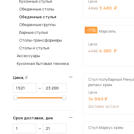
Кухонные стулья
Цена
3 480
Столы и стулья
3 890
Обеденные столы
Обеденные стулья
Шкафы и стеллажи
Пос
Обеденные группы
Комоды и тумбы
-11%
Стул Марсель
Барные стулья
Вешалки и обувницы
Столы-трансформеры
Цена
Гарнитуры
Столы и стулья
4 280
4 790
Аксессуары
Кухонная бытовая техника
Цена,
Стул полубарный Рену
релакс крем
—
Цена
14 990
Доставка
за 2 дня
Срок доставки, дни
Стул Маркус крем
—