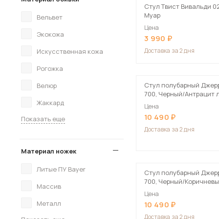
Стул Твист Вивальди 0
Муар
Вельвет
Цена
Экокожа
3 990
Доставка
за 2 дня
Искусственная кожа
Рогожка
Стул полубарный Джер
Велюр
700, Черный/Антрацит 
Жаккард
Б28
Цена
10 490
Показать еще
Доставка
за 2 дня
Материал ножек
Литые ПУ Bayer
Стул полубарный Джер
700, Черный/Коричнев
Массив
Б29
Цена
Металл
10 490
Доставка
за 2 дня