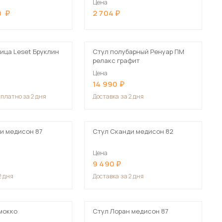
Цена
Сначала дорогие
0
2 704
ица Leset Бруклин
Стул полубарный Ренуар ПМ
релакс графит
Цена
 мебель для гостиных
14 990
сплатно за 2 дня
Доставка
за 2 дня
и медисон 87
Стул Сканди медисон 82
Цена
9 490
2 дня
Доставка
за 2 дня
мокко
Стул Лоран медисон 87