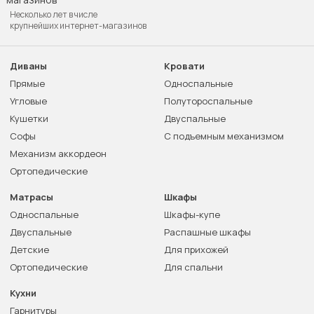
Несколько лет в числе
крупнейших интернет-магазинов
Диваны
Кровати
Прямые
Односпальные
Угловые
Полутороспальные
Кушетки
Двуспальные
Софы
С подъемным механизмом
Механизм аккордеон
Ортопедические
Матрасы
Шкафы
Односпальные
Шкафы-купе
Двуспальные
Распашные шкафы
Детские
Для прихожей
Ортопедические
Для спальни
Кухни
Гарнитуры