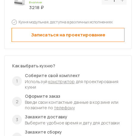
В наличии
3218
Шкаф напольный Каталея с 3-мя
Кухня модульная, доступна в различных исполнениях
ящиками 400х820х476
В наличии
5733
Записаться на проектирование
Шкаф навесной Прованс 400х720х300
В наличии
3316
Шкаф навесной Прованс 800х720х300
Как выбрать кухню?
В наличии
5677
Соберите свой комплект
1
Используй
конструктор
для проектирования
кухни
Оформите заказ
2
Введи свои контактные данные в корзине или
позвоните по
телефону
Закажите доставку
3
Выберите удобное время и дату для доставки
Закажите сборку