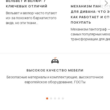
ВЕЛЬВЕТ И ВЕЛЮР: 7
КЛЮЧЕВЫХ ОТЛИЧИЙ
МЕХАНИЗМ ПАНТОГ
ДЛЯ ДИВАНА: ЧТО Э
Вельвет и велюр часто путают
КАК РАБОТАЕТ И С
из-за похожего бархатистого
ПОКУПАТЬ
вида, но эти ткани
фундаментально различаются
Механизм пантограф —
по структуре, составу и
самых популярных мех
технологии производства.
трансформации для ди
Его ещё называют «тик
«шагающей еврокнижк
сиденье не выкатывает
полу, а приподнимаетс
«перешагивает» вперё
дугообразной траекто
ВЫСОКОЕ КАЧЕСТВО МЕБЕЛИ
Безопасные материалы и комплектующие, высокоточное
европейское оборудование, ГОСТы