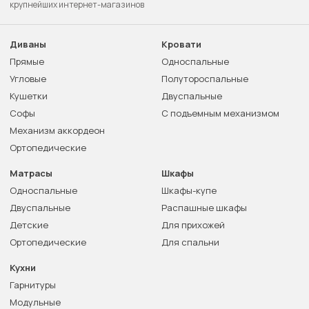
крупнейших интернет-магазинов
Диваны
Кровати
Прямые
Односпальные
Угловые
Полутороспальные
Кушетки
Двуспальные
Софы
С подъемным механизмом
Механизм аккордеон
Ортопедические
Матрасы
Шкафы
Односпальные
Шкафы-купе
Двуспальные
Распашные шкафы
Детские
Для прихожей
Ортопедические
Для спальни
Кухни
Гарнитуры
Модульные