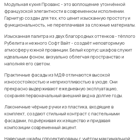
Модульная кухня Прованс - это воплощение утончённой
французской элегантности в современном исполнении.
Гарнитур создан для тех, кто ценит изысканную простоту и
функциональность, не переплачивая за сложные материалы.
Изысканная палитра из двух благородных оттенков - тёплого
Рубелита и нежного Софт Вайт - создаёт неповторимую
атмосферу южной провинции. Белый корпус шкафов служит
идеальным фоном, визуально облегчая пространство и
наполняя его светом.
Практичные фасады из МДФ отличаются высокой
износостойкостью и неприхотливостью в уходе. Они
прекрасно выдерживают ежедневную эксплуатацию,
сохраняя первоначальный внешний вид на долгие годы.
Лаконичные чёрные ручки из пластика, входящие в
комплект, создают стильный контраст с пастельными
фасадами, подчёркивая их изящество и придавая
композиции современный акцент.
Навесные шкафы спроектированы с учётом максимальной