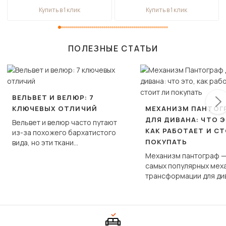
Купить в 1 клик
Купить в 1 клик
ПОЛЕЗНЫЕ СТАТЬИ
ВЕЛЬВЕТ И ВЕЛЮР: 7
КЛЮЧЕВЫХ ОТЛИЧИЙ
МЕХАНИЗМ ПАНТОГ
ДЛЯ ДИВАНА: ЧТО Э
Вельвет и велюр часто путают
КАК РАБОТАЕТ И С
из-за похожего бархатистого
ПОКУПАТЬ
вида, но эти ткани
фундаментально различаются
Механизм пантограф —
по структуре, составу и
самых популярных мех
технологии производства.
трансформации для ди
Его ещё называют «тик
«шагающей еврокнижк
сиденье не выкатывает
полу, а приподнимаетс