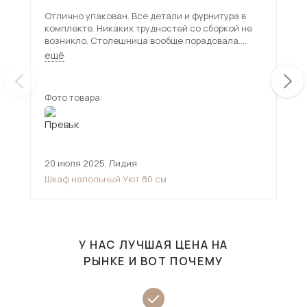
Отлично упакован. Все детали и фурнитура в
Дол
комплекте. Никаких трудностей со сборкой не
был
возникло. Столешница вообще порадовала.
при
Толстая. Надёжная. Брали на дачу. Очень
мно
ещё
ещ
довольна. Соотношение цена-качество на 5
баллов
Фото товара:
Фот
20 июля 2025
,
Лидия
8 н
Шкаф напольный Уют 80 см
Сто
У НАС ЛУЧШАЯ ЦЕНА НА
РЫНКЕ И ВОТ ПОЧЕМУ