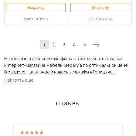
В корзину
В корзину
Купить в 1 клик
Купить в 1 клик
1
2
3
4
5
Напольные и навесные шкафы вы можете купить в нашем
интернет-магазине мебели MebelVia по оптимальной цене.
В разделе Напольные и навесные шкафы в Голицыно
представлен широкий ассортимент товаров с доставкой в
Показать еще
Москве и Подмосковью, включая Голицыно. Всего товаров в
категории «Напольные и навесные шкафы» - 4642 шт.
ОТЗЫВЫ