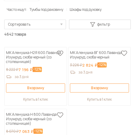
Часто ищут:
Тумбы под раковину
Шкафы под духовку
Сортировать
фильтр
По популярности
4642 товара
Сначала дешевые
МК Аленушка Н2Я 600 Лаванда
МК Аленушка ВГ 600 Лаванда
Сначала дорогие
Изумруд, скоба черный (со
Изумруд, скоба черный
столешницей)
По возрастанию скидки
-12%
3 226 ₽
2 824 ₽
-12%
8 222 ₽
7 196 ₽
за 3 дня
По убыванию скидки
за 3 дня
В корзину
В корзину
Купить в 1 клик
Купить в 1 клик
МК Аленушка Н 800 Лаванда
Изумруд, скоба черный (со
столешницей)
-12%
8 070 ₽
7 063 ₽