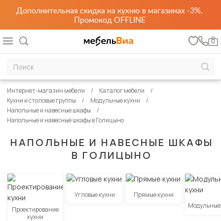
Дополнительная скидка на кухню в магазинах -3%.
Промокод OFFLINE
0
Интернет-магазин мебели
Каталог мебели
Кухни и столовые группы
Модульные кухни
Напольные и навесные шкафы
Напольные и навесные шкафы в Голицыно
НАПОЛЬНЫЕ И НАВЕСНЫЕ ШКАФЫ
В ГОЛИЦЫНО
Угловые кухни
Прямые кухни
Модульные
Проектирование
кухни