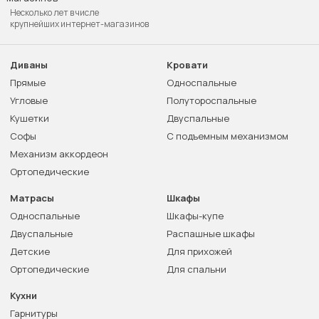
Несколько лет в числе
крупнейших интернет-магазинов
Диваны
Кровати
Прямые
Односпальные
Угловые
Полутороспальные
Кушетки
Двуспальные
Софы
С подъемным механизмом
Механизм аккордеон
Ортопедические
Матрасы
Шкафы
Односпальные
Шкафы-купе
Двуспальные
Распашные шкафы
Детские
Для прихожей
Ортопедические
Для спальни
Кухни
Гарнитуры