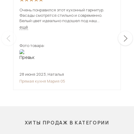
Очень понравился этот кухонный гарнитур.
Пон
Фасады смотрятся стильно и современно.
обс
Белый цвет идеально подошел под наш
Шка
интерьер. На кухне с ним стало светлее и
нео
ещё
ещ
просторнее. Шкафчики и тумбы вместительные.
Удобно, что есть разные ящики и шкафчики со
стеклянными дверцами. В целом красивая
Фото товара:
Фот
мебель для кухни, все смотрится гармонично.
28 июня 2023
,
Наталья
19 
Прямая кухня Мария 05
Пря
ХИТЫ ПРОДАЖ В КАТЕГОРИИ