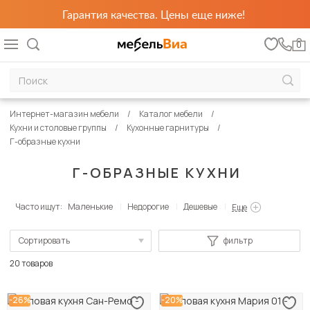
Гарантия качества. Цены еще ниже!
0
Интернет-магазин мебели
Каталог мебели
Кухни и столовые группы
Кухонные гарнитуры
Г-образные кухни
Г-ОБРАЗНЫЕ КУХНИ
Часто ищут:
Маленькие
Недорогие
Дешевые
Еще
Сортировать
фильтр
По популярности
20 товаров
Сначала дешевые
-26%
-20%
Сначала дорогие