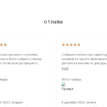
ОТЗЫВЫ
скал магазин с кухнями,
Собрали полностью гарнитур,
можно было собрать самому
шкафов ни одного браковано
. И как всегда пришел к
детали в комплекте, фасады
данного магазина. Здесь
отличные, мебель практичес
ещё
много выбора качественной
запаха. Собирается легко д
.
новичками в этом деле. Рек
вара:
Фото товара:
я 2022
,
Андрей
6 декабря 2024
,
елена