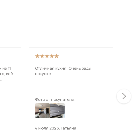
 из 11
Отличная кухня! Очень рады
Ник
го, всё
покупке.
опы
сам
ки без
пон
ещ
аже
соо
омендую
пон
Фото от покупателя:
Фот
ещё
4 июля 2023
,
Татьяна
1 и