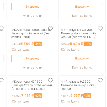
В корзину
В корзину
Купить в 1 клик
Купить в 1 клик
нда
МК Аленушка Н 800 Лаванда
МК Аленушка Н3Я 400
Кашемир, скоба черный (без
Лаванда Молочный, скоба
столешницы)
черный (без столешницы)
5 389 ₽
5 444 ₽
-13%
-12%
6 159 ₽
6 221 ₽
за 1 день
за 1 день
В корзину
В корзину
Купить в 1 клик
Купить в 1 клик
МК Аленушка Н2Я 600
МК Аленушка НД 600
Лаванда Сталь, скоба черный
Лаванда Кашемир, скоба
(с черной столешницей)
черный
7 417 ₽
3 357 ₽
-12%
-13%
8 475 ₽
3 837 ₽
за 1 день
за 1 день