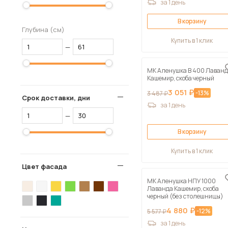
за 1 день
В корзину
Глубина (см)
Купить в 1 клик
—
МК Аленушка В 400 Лаван
Кашемир, скоба черный
3 051 ₽
-13%
3 487 ₽
Срок доставки, дни
за 1 день
—
В корзину
Купить в 1 клик
Цвет фасада
МК Аленушка НПУ 1000
Лаванда Кашемир, скоба
черный (без столешницы)
4 880 ₽
-12%
5 577 ₽
за 1 день