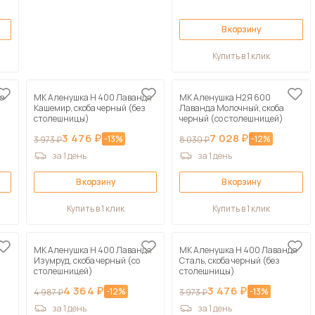
В корзину
Купить в 1 клик
да
МК Аленушка Н 400 Лаванда
МК Аленушка Н2Я 600
Кашемир, скоба черный (без
Лаванда Молочный, скоба
столешницы)
черный (со столешницей)
3 476 ₽
7 028 ₽
-13%
-12%
3 973 ₽
8 030 ₽
за 1 день
за 1 день
В корзину
В корзину
Купить в 1 клик
Купить в 1 клик
МК Аленушка Н 400 Лаванда
МК Аленушка Н 400 Лаванда
Изумруд, скоба черный (со
Сталь, скоба черный (без
столешницей)
столешницы)
4 364 ₽
3 476 ₽
-12%
-13%
4 987 ₽
3 973 ₽
за 1 день
за 1 день