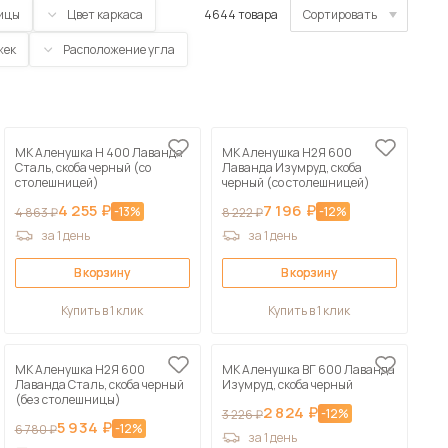
ицы
Цвет каркаса
4644 товара
Сортировать
жек
Расположение угла
По популярности
Сначала дешевые
Сначала дорогие
 мебель для гостиных
МК Аленушка Н 400 Лаванда
МК Аленушка Н2Я 600
Сталь, скоба черный (со
Лаванда Изумруд, скоба
По возрастанию скидки
столешницей)
черный (со столешницей)
4 255 ₽
7 196 ₽
-13%
-12%
4 863 ₽
8 222 ₽
По убыванию скидки
за 1 день
за 1 день
В корзину
В корзину
Купить в 1 клик
Купить в 1 клик
МК Аленушка Н2Я 600
МК Аленушка ВГ 600 Лаванда
Лаванда Сталь, скоба черный
Изумруд, скоба черный
(без столешницы)
2 824 ₽
-12%
3 226 ₽
5 934 ₽
-12%
6 780 ₽
за 1 день