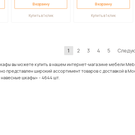
В корзину
В корзину
Купить в 1 клик
Купить в 1 клик
1
2
3
4
5
Следу
 вы можете купить в нашем интернет-магазине мебели MebelVia по оптимал
едставлен широкий ассортимент товаров с доставкой в Москве и Подмосковью
 навесные шкафы» - 4644 шт.