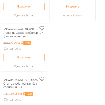
В корзину
В корзину
Купить в 1 клик
Купить в 1 клик
МК Аленушка Н3Я 400
Лаванда Сталь, скоба черный
(со столешницей)
6 223 ₽
-12%
7 111 ₽
за 1 день
В корзину
Купить в 1 клик
МК Аленушка Н 800 Лаванда
Сталь, скоба черный (без
столешницы)
5 389 ₽
-13%
6 159 ₽
за 1 день