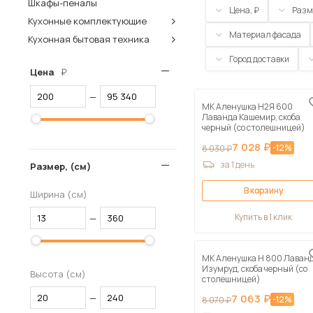
Шкафы-пеналы
Цена,
Разм
Столы и стулья
Кухонные комплектующие
Материал фасада
Кухонная бытовая техника
Шкафы и стеллажи
Пос
Город доставки
Комоды и тумбы
Цена
Вешалки и обувницы
—
МК Аленушка Н2Я 600
Гарнитуры
Лаванда Кашемир, скоба
черный (со столешницей)
7 028 ₽
-12%
8 030 ₽
за 1 день
Размер, (см)
В корзину
Ширина (см)
Купить в 1 клик
—
МК Аленушка Н 800 Лаван
Изумруд, скоба черный (со
Высота (см)
столешницей)
—
7 063 ₽
-12%
8 070 ₽