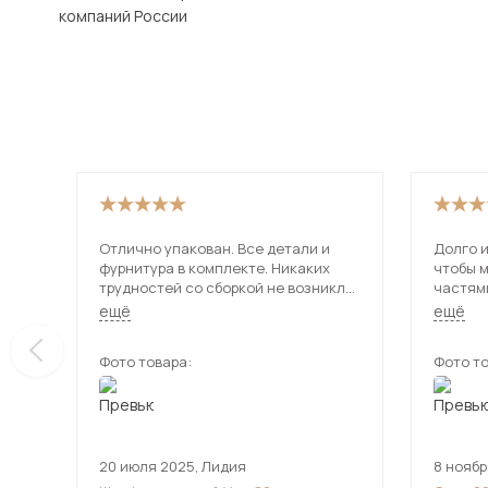
компаний России
Отлично упакован. Все детали и
Долго и
фурнитура в комплекте. Никаких
чтобы 
трудностей со сборкой не возникло.
частями
Столешница вообще порадовала.
выбору 
ещё
ещё
Толстая. Надёжная. Брали на дачу.
очень 
Очень довольна. Соотношение
мебели
Фото товара:
Фото то
цена-качество на 5 баллов
20 июля 2025
,
Лидия
8 ноябр