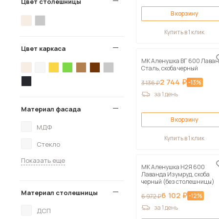
Цвет столешницы
В корзину
Купить в 1 клик
Цвет каркаса
МК Аленушка ВГ 600 Лава
Сталь, скоба черный
2 744 ₽
-13%
3 136 ₽
за 1 день
Материал фасада
В корзину
МДФ
Купить в 1 клик
Стекло
Показать еще
МК Аленушка Н2Я 600
Лаванда Изумруд, скоба
черный (без столешницы)
Материал столешницы
6 102 ₽
-12%
6 972 ₽
за 1 день
ДСП