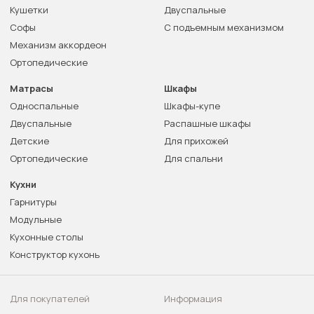
Кушетки
Двуспальные
Софы
С подъемным механизмом
Механизм аккордеон
Ортопедические
Матрасы
Шкафы
Односпальные
Шкафы-купе
Двуспальные
Распашные шкафы
Детские
Для прихожей
Ортопедические
Для спальни
Кухни
Гарнитуры
Модульные
Кухонные столы
Конструктор кухонь
Для покупателей
Информация