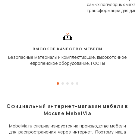
по структуре, составу и
самых популярных мех
технологии производства.
трансформации для ди
Его ещё называют «тик
«шагающей еврокнижк
сиденье не выкатывает
полу, а приподнимаетс
«перешагивает» вперё
дугообразной траекто
ВЫСОКОЕ КАЧЕСТВО МЕБЕЛИ
Безопасные материалы и комплектующие, высокоточное
европейское оборудование, ГОСТы
Официальный интернет-магазин мебели в
Москве MebelVia
MebelVia.ru
специализируется на производстве мебели
для распространения через интернет. Поэтому наша