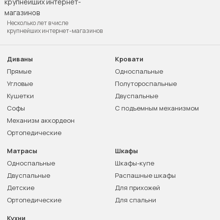
Несколько лет в числе
крупнейших интернет-магазинов
Диваны
Кровати
Прямые
Односпальные
Угловые
Полутороспальные
Кушетки
Двуспальные
Софы
С подъемным механизмом
Механизм аккордеон
Ортопедические
Матрасы
Шкафы
Односпальные
Шкафы-купе
Двуспальные
Распашные шкафы
Детские
Для прихожей
Ортопедические
Для спальни
Кухни