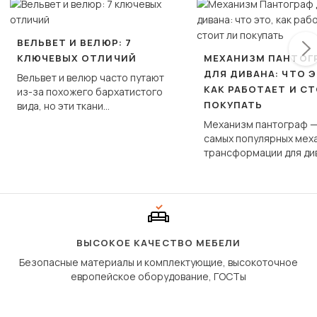
ВЕЛЬВЕТ И ВЕЛЮР: 7
КЛЮЧЕВЫХ ОТЛИЧИЙ
МЕХАНИЗМ ПАНТОГ
ДЛЯ ДИВАНА: ЧТО Э
Вельвет и велюр часто путают
КАК РАБОТАЕТ И С
из-за похожего бархатистого
ПОКУПАТЬ
вида, но эти ткани
фундаментально различаются
Механизм пантограф —
по структуре, составу и
самых популярных мех
технологии производства.
трансформации для ди
Его ещё называют «тик
«шагающей еврокнижк
сиденье не выкатывает
полу, а приподнимаетс
«перешагивает» вперё
дугообразной траекто
ВЫСОКОЕ КАЧЕСТВО МЕБЕЛИ
Безопасные материалы и комплектующие, высокоточное
европейское оборудование, ГОСТы