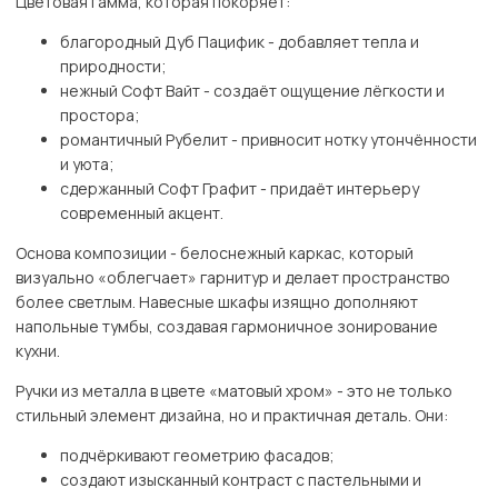
Цветовая гамма, которая покоряет:
благородный Дуб Пацифик - добавляет тепла и
природности;
нежный Софт Вайт - создаёт ощущение лёгкости и
простора;
романтичный Рубелит - привносит нотку утончённости
и уюта;
сдержанный Софт Графит - придаёт интерьеру
современный акцент.
Основа композиции - белоснежный каркас, который
визуально «облегчает» гарнитур и делает пространство
более светлым. Навесные шкафы изящно дополняют
напольные тумбы, создавая гармоничное зонирование
кухни.
Ручки из металла в цвете «матовый хром» - это не только
стильный элемент дизайна, но и практичная деталь. Они:
подчёркивают геометрию фасадов;
создают изысканный контраст с пастельными и