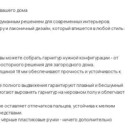
 вашего дома
одуманным решением для современных интерьеров.
у и лаконичный дизайн, который впишется в любой стиль:
вы можете собрать гарнитур нужной конфигурации - от
росторного решения для загородного дома.
лщиной 18 мм обеспечивают прочность и устойчивость к
е полного выдвижения гарантируют плавный и бесшумный
могают выровнять гарнитур на неровном полу и облегчают
е оставляет отпечатков пальцев, устойчива к мелким
редствами.
е чёрные пластиковые ручки - ничего дополнительно