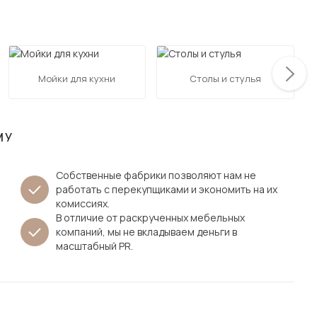
Посмотреть все шкафы
Посмотреть все кровати
мотреть все кухни и столовые группы
Все товары распродажи
Посмотреть все диваны
Мойки для кухни
Столы и стулья
Посмотреть всю
МУ
Собственные фабрики позволяют нам не
работать с перекупщиками и экономить на их
комиссиях.
В отличие от раскрученных мебельных
компаний, мы не вкладываем деньги в
масштабный PR.