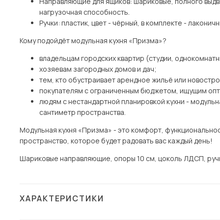
Направляющие для ящиков: шариковые, полного выдви
нагрузочная способность.
Ручки: пластик, цвет - чёрный, в комплекте - лаконич
Кому подойдёт модульная кухня «Призма»?
владельцам городских квартир (студии, однокомнат
хозяевам загородных домов и дач;
тем, кто обустраивает арендное жильё или новостро
покупателям с ограниченным бюджетом, ищущим опт
людям с нестандартной планировкой кухни - модуль
сантиметр пространства.
Модульная кухня «Призма» - это комфорт, функциональнос
пространство, которое будет радовать вас каждый день!
Шариковые направляющие, опоры 10 см, цоколь ЛДСП, ручк
ХАРАКТЕРИСТИКИ