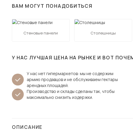
ВАМ МОГУТ ПОНАДОБИТЬСЯ
Столы и стулья
Шкафы и стеллажи
Пос
Комоды и тумбы
Стеновые панели
Столешницы
Вешалки и обувницы
Гарнитуры
У НАС ЛУЧШАЯ ЦЕНА НА РЫНКЕ И ВОТ ПОЧЕ
У нас нет гипермаркетов: мы не содержим
армию продавцов и не обслуживаем гектары
арендных площадей.
Производство и склады сделаны так, чтобы
максимально снизить издержки.
ОПИСАНИЕ