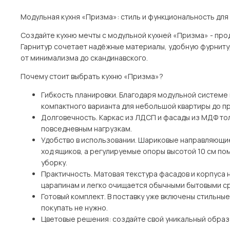
Модульная кухня «Призма»: стиль и функциональность для
Создайте кухню мечты с модульной кухней «Призма» - пр
Гарнитур сочетает надёжные материалы, удобную фурнитур
от минимализма до скандинавского.
Почему стоит выбрать кухню «Призма»?
Гибкость планировки. Благодаря модульной системе 
компактного варианта для небольшой квартиры до п
Долговечность. Каркас из ЛДСП и фасады из МДФ то
повседневным нагрузкам.
Удобство в использовании. Шариковые направляющи
ход ящиков, а регулируемые опоры высотой 10 см по
уборку.
Практичность. Матовая текстура фасадов и корпуса н
царапинам и легко очищается обычными бытовыми с
Готовый комплект. В поставку уже включены стильны
покупать не нужно.
Цветовые решения: создайте свой уникальный образ