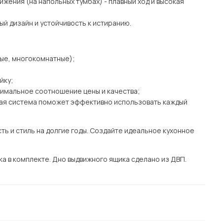
жения (на напольных тумбах) - плавный ход и высокая
ный дизайн и устойчивость к истиранию.
ные, многокомнатные);
йку;
имальное соотношение цены и качества;
ная система поможет эффективно использовать каждый
ть и стиль на долгие годы. Создайте идеальное кухонное
а в комплекте. Дно выдвижного ящика сделано из ДВП.