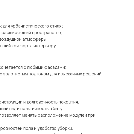
к для урбанистического стиля;
но расширяющий пространство;
я воздушной атмосферы;
яющий комфорта интерьеру.
 сочетается с любыми фасадами;
 с золотистым подтоном для изысканных решений.
онструкции и долговечность покрытия.
ный вид и практичность в быту.
 позволяет менять расположение модулей при
еровностей пола и удобство уборки.