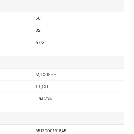
50
82
47.6
МДФ 18мм
ЛДСП
Пластик
5513000161845