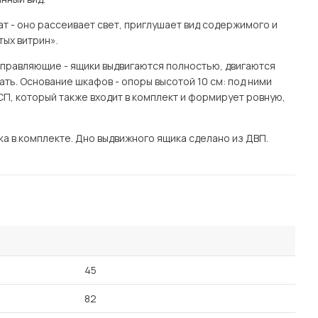
т - оно рассеивает свет, приглушает вид содержимого и
тых витрин».
аправляющие - ящики выдвигаются полностью, двигаются
стать. Основание шкафов - опоры высотой 10 см: под ними
СП, который также входит в комплект и формирует ровную,
а в комплекте. Дно выдвижного ящика сделано из ДВП.
45
82