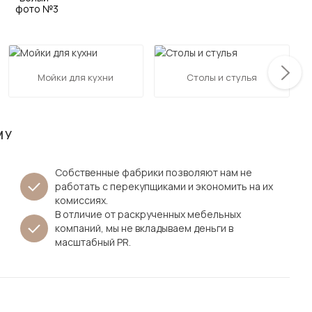
Посмотреть все шкафы
Посмотреть все кровати
мотреть все кухни и столовые группы
Все товары распродажи
Посмотреть все диваны
Мойки для кухни
Столы и стулья
Посмотреть всю
МУ
Собственные фабрики позволяют нам не
работать с перекупщиками и экономить на их
комиссиях.
В отличие от раскрученных мебельных
компаний, мы не вкладываем деньги в
масштабный PR.