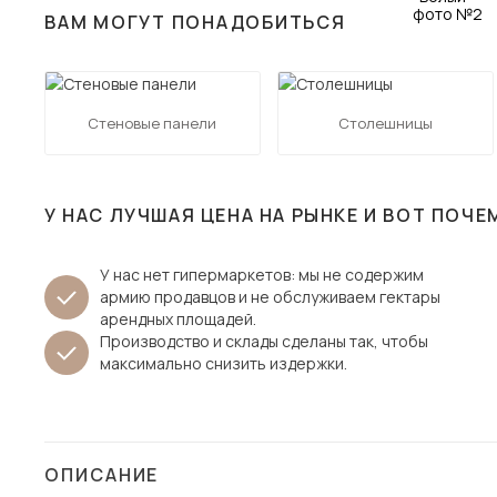
ВАМ МОГУТ ПОНАДОБИТЬСЯ
Столы и стулья
Шкафы и стеллажи
Пос
Комоды и тумбы
Стеновые панели
Столешницы
Вешалки и обувницы
Гарнитуры
У НАС ЛУЧШАЯ ЦЕНА НА РЫНКЕ И ВОТ ПОЧЕ
У нас нет гипермаркетов: мы не содержим
армию продавцов и не обслуживаем гектары
арендных площадей.
Производство и склады сделаны так, чтобы
максимально снизить издержки.
ОПИСАНИЕ