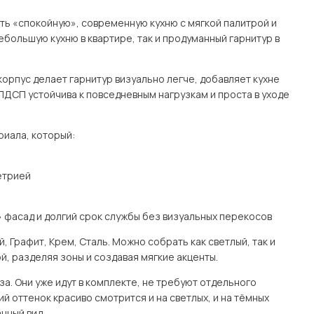
чить «спокойную», современную кухню с мягкой палитрой и
большую кухню в квартире, так и продуманный гарнитур в
орпус делает гарнитур визуально легче, добавляет кухне
ЛДСП устойчива к повседневным нагрузкам и проста в уходе
риала, который:
етрией
 фасад и долгий срок службы без визуальных перекосов
 Графит, Крем, Сталь. Можно собрать как светлый, так и
, разделяя зоны и создавая мягкие акценты.
а. Они уже идут в комплекте, не требуют отдельного
й оттенок красиво смотрится и на светлых, и на тёмных
нный вид.