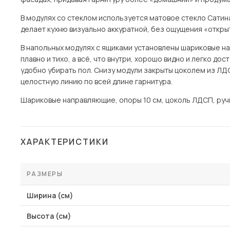
В модулях со стеклом используется матовое стекло Сатина
делает кухню визуально аккуратной, без ощущения «откры
В напольных модулях с ящиками установлены шариковые н
плавно и тихо, а всё, что внутри, хорошо видно и легко до
удобно убирать пол. Снизу модули закрыты цоколем из ЛД
целостную линию по всей длине гарнитура.
Шариковые направляющие, опоры 10 см, цоколь ЛДСП, ручк
ХАРАКТЕРИСТИКИ
РАЗМЕРЫ
Ширина (см)
Высота (см)