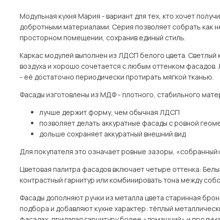
Модульная кухня Мария - вариант для тех, кто хочет полу
добротными материалами. Серия позволяет собрать как не
просторном помещении, сохранив единый стиль.
Каркас модулей выполнен из ЛДСП белого цвета. Светлый к
воздуха и хорошо сочетается с любым оттенком фасадов. 
- её достаточно периодически протирать мягкой тканью.
Фасады изготовлены из МДФ - плотного, стабильного мате
лучше держит форму, чем обычная ЛДСП
позволяет делать аккуратные фасады с ровной геом
дольше сохраняет аккуратный внешний вид
Для покупателя это означает ровные зазоры, «собранный»
Цветовая палитра фасадов включает четыре оттенка: Белый,
контрастный гарнитур или комбинировать тона между собой
Фасады дополняют ручки из металла цвета старинная бронз
подбора и добавляют кухне характер: тёплый металлически
фасадах, придавая гарнитуру более «домашний» и продума