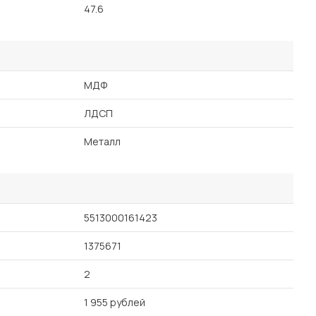
47.6
МДФ
ЛДСП
Металл
5513000161423
1375671
2
1 955 рублей