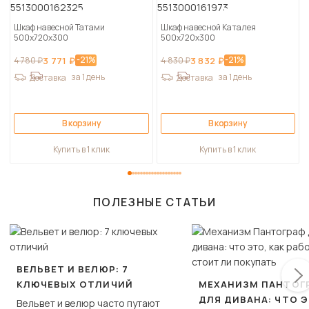
Шкаф навесной Татами
Шкаф навесной Каталея
500х720х300
500х720х300
-21%
-21%
4 780 ₽
3 771 ₽
4 830 ₽
3 832 ₽
за 1 день
за 1 день
Доставка
Доставка
В корзину
В корзину
Купить в 1 клик
Купить в 1 клик
ПОЛЕЗНЫЕ СТАТЬИ
ВЕЛЬВЕТ И ВЕЛЮР: 7
КЛЮЧЕВЫХ ОТЛИЧИЙ
МЕХАНИЗМ ПАНТОГ
ДЛЯ ДИВАНА: ЧТО Э
Вельвет и велюр часто путают