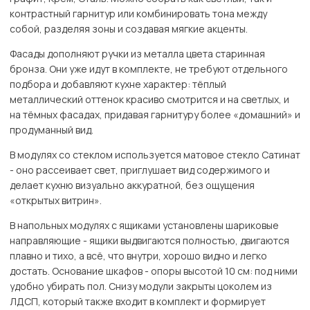
контрастный гарнитур или комбинировать тона между
собой, разделяя зоны и создавая мягкие акценты.
Фасады дополняют ручки из металла цвета старинная
бронза. Они уже идут в комплекте, не требуют отдельного
подбора и добавляют кухне характер: тёплый
металлический оттенок красиво смотрится и на светлых, и
на тёмных фасадах, придавая гарнитуру более «домашний» и
продуманный вид.
В модулях со стеклом используется матовое стекло Сатинат
- оно рассеивает свет, приглушает вид содержимого и
делает кухню визуально аккуратной, без ощущения
«открытых витрин».
В напольных модулях с ящиками установлены шариковые
направляющие - ящики выдвигаются полностью, двигаются
плавно и тихо, а всё, что внутри, хорошо видно и легко
достать. Основание шкафов - опоры высотой 10 см: под ними
удобно убирать пол. Снизу модули закрыты цоколем из
ЛДСП, который также входит в комплект и формирует