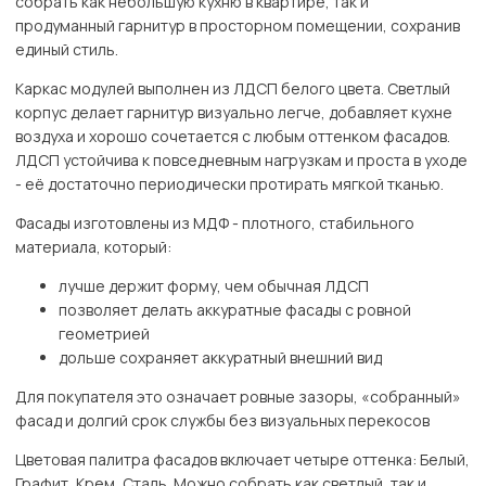
собрать как небольшую кухню в квартире, так и
продуманный гарнитур в просторном помещении, сохранив
единый стиль.
Каркас модулей выполнен из ЛДСП белого цвета. Светлый
корпус делает гарнитур визуально легче, добавляет кухне
воздуха и хорошо сочетается с любым оттенком фасадов.
ЛДСП устойчива к повседневным нагрузкам и проста в уходе
- её достаточно периодически протирать мягкой тканью.
Фасады изготовлены из МДФ - плотного, стабильного
материала, который:
лучше держит форму, чем обычная ЛДСП
позволяет делать аккуратные фасады с ровной
геометрией
дольше сохраняет аккуратный внешний вид
Для покупателя это означает ровные зазоры, «собранный»
фасад и долгий срок службы без визуальных перекосов
Цветовая палитра фасадов включает четыре оттенка: Белый,
Графит, Крем, Сталь. Можно собрать как светлый, так и