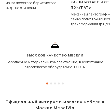
КАК РАБОТАЕТ И С
из-за похожего бархатистого
ПОКУПАТЬ
вида, но эти ткани
фундаментально различаются
Механизм пантограф —
по структуре, составу и
самых популярных мех
технологии производства.
трансформации для ди
Его ещё называют «тик
«шагающей еврокнижк
сиденье не выкатывает
полу, а приподнимаетс
«перешагивает» вперё
дугообразной траекто
ВЫСОКОЕ КАЧЕСТВО МЕБЕЛИ
Безопасные материалы и комплектующие, высокоточное
европейское оборудование, ГОСТы
Официальный интернет-магазин мебели в
Москве MebelVia