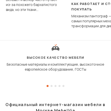
КАК РАБОТАЕТ И С
из-за похожего бархатистого
ПОКУПАТЬ
вида, но эти ткани
фундаментально различаются
Механизм пантограф —
по структуре, составу и
самых популярных мех
технологии производства.
трансформации для ди
Его ещё называют «тик
«шагающей еврокнижк
сиденье не выкатывает
полу, а приподнимаетс
«перешагивает» вперё
дугообразной траекто
ВЫСОКОЕ КАЧЕСТВО МЕБЕЛИ
Безопасные материалы и комплектующие, высокоточное
европейское оборудование, ГОСТы
Официальный интернет-магазин мебели в
Москве MebelVia