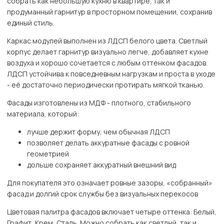
собрать как небольшую кухню в квартире, так и
продуманный гарнитур в просторном помещении, сохранив
единый стиль.
Каркас модулей выполнен из ЛДСП белого цвета. Светлый
корпус делает гарнитур визуально легче, добавляет кухне
воздуха и хорошо сочетается с любым оттенком фасадов.
ЛДСП устойчива к повседневным нагрузкам и проста в уходе
- её достаточно периодически протирать мягкой тканью.
Фасады изготовлены из МДФ - плотного, стабильного
материала, который:
лучше держит форму, чем обычная ЛДСП
позволяет делать аккуратные фасады с ровной
геометрией
дольше сохраняет аккуратный внешний вид
Для покупателя это означает ровные зазоры, «собранный»
фасад и долгий срок службы без визуальных перекосов
Цветовая палитра фасадов включает четыре оттенка: Белый,
Графит, Крем, Сталь. Можно собрать как светлый, так и