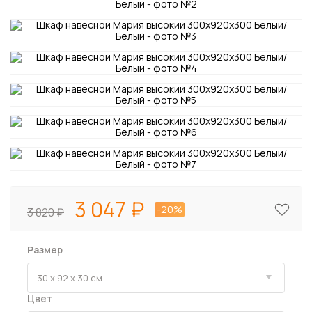
3 047
-20%
3 820
Размер
Цвет