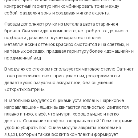
контрастный гарнитур или комбинировать тона между
собой, разделяя зоны и создавая мягкие акценты.
Фасады дополняют ручки из металла цвета старинная
бронза. Они уже идут в комплекте, не требуют отдельного
подбора и добавляют кухне характер: тёплый
металлический оттенок красиво смотрится и на светлых, и
на тёмных фасадах, придавая гарнитуру более «домашний» и
продуманный вид.
В модулях со стеклом используется матовое стекло Сатинат
- оно рассеивает свет, приглушает вид содержимого и
делает кухню визуально аккуратной, без ощущения
«открытых витрин».
В напольных модулях с ящиками установлены шариковые
направляющие - ящики выдвигаются полностью, двигаются
плавно и тихо, а всё, что внутри, хорошо видно и легко
достать. Основание шкафов - опоры высотой 10 см: под ними
удобно убирать пол. Снизу модули закрыты цоколем из
ЛДСП, который также входит в комплект и формирует