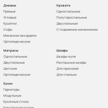
Диваны
Кровати
Прямые
Односпальные
Угловые
Полутороспальные
Кушетки
Двуспальные
Софы
С подъемным механизмом
Механизм аккордеон
Ортопедические
Матрасы
Шкафы
Односпальные
Шкафы-купе
Двуспальные
Распашные шкафы
Детские
Для прихожей
Ортопедические
Для спальни
Кухни
Гарнитуры
Модульные
Кухонные столы
Конструктор кухонь