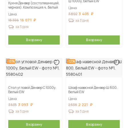
Ш 1000у, Белый EW
Кухня Денвер (со столешницей,
черная). Композиция 4, Белый
Цена
3 405
3 892
Цена
16 071
18 366
за 3 дня
за 3 дня
В корзину
В корзину
-13%
-12%
Стол угловой Денвер С 1000у,
Шкаф навесной Денвер Ш 800,
Белый EW
Белый EW
Цена
Цена
3 093
2 221
3 535
2 538
за 3 дня
за 3 дня
В корзину
В корзину