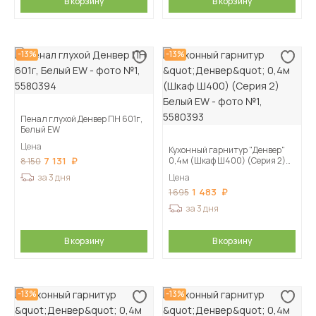
В корзину
В корзину
-13%
-13%
Пенал глухой Денвер ПН 601г,
Белый EW
Цена
Кухонный гарнитур "Денвер"
7 131
0,4м (Шкаф Ш400) (Серия 2)
8 150
Белый EW
за 3 дня
Цена
1 483
1 695
за 3 дня
В корзину
В корзину
-13%
-13%