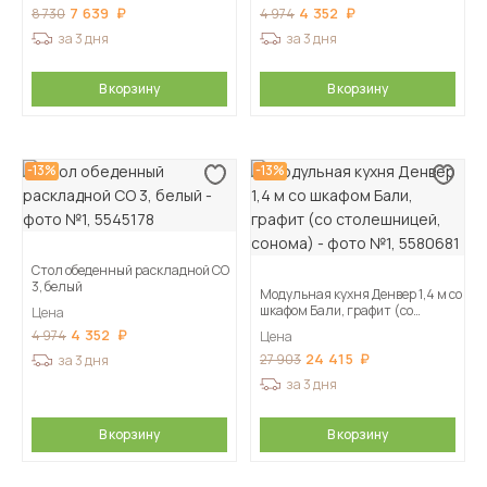
7 639
4 352
8 730
4 974
за 3 дня
за 3 дня
В корзину
В корзину
-13%
-13%
Стол обеденный раскладной СО
3, белый
Модульная кухня Денвер 1,4 м со
шкафом Бали, графит (со
Цена
столешницей, сонома)
4 352
4 974
Цена
24 415
27 903
за 3 дня
за 3 дня
В корзину
В корзину