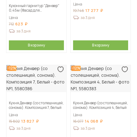
Цена
Кухонный гарнитур "Денвер"
0,45м (Фасад для
17 277
19 746
посудомоечной машины Ф450)
Цена
за 3 дня
(Серия 2) Белый EW
623
712
за 3 дня
В корзину
В корзину
-12%
-12%
Кухня Денвер (со столешницей,
Кухня Денвер (со столешницей,
сонома). Композиция 7, Белый
сонома). Композиция 4, Белый
Цена
Цена
13 827
14 068
15 802
16 077
за 3 дня
за 3 дня