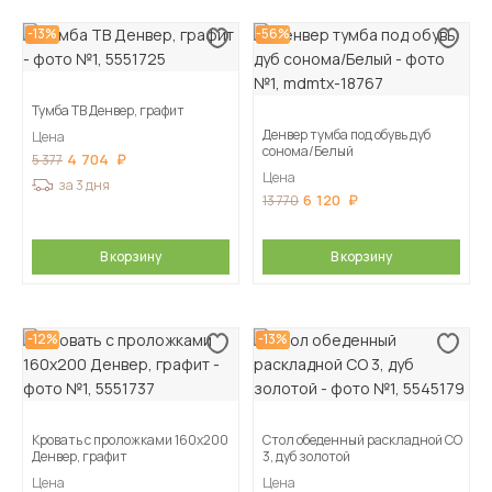
-13%
-56%
Тумба ТВ Денвер, графит
Денвер тумба под обувь дуб
Цена
сонома/Белый
4 704
5 377
Цена
за 3 дня
6 120
13 770
В корзину
В корзину
-12%
-13%
Кровать с проложками 160х200
Стол обеденный раскладной СО
Денвер, графит
3, дуб золотой
Цена
Цена