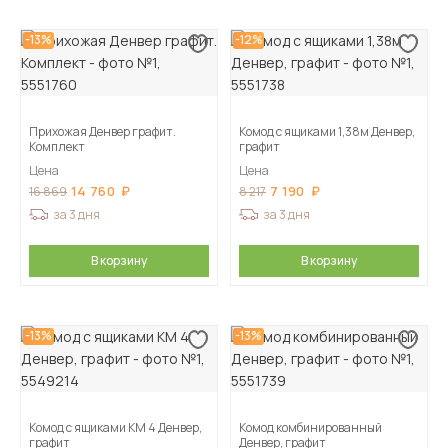
-13%
-12%
Прихожая Денвер графит.
Комод с ящиками 1,38м Денвер,
Комплект
графит
Цена
Цена
14 760
7 190
16 869
8 217
за 3 дня
за 3 дня
В корзину
В корзину
-13%
-13%
Комод с ящиками КМ 4 Денвер,
Комод комбинированный
графит
Денвер, графит