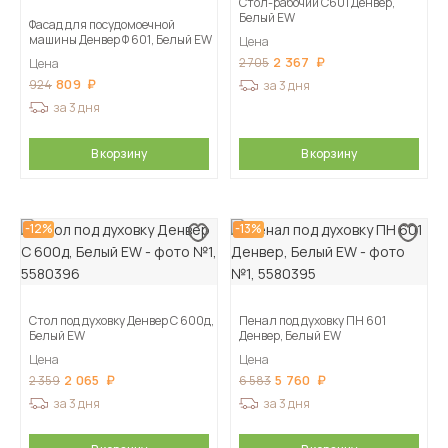
Стол-рабочий С601 Денвер,
Белый EW
Фасад для посудомоечной
машины Денвер Ф 601, Белый EW
Цена
2 367
2 705
Цена
809
924
за 3 дня
за 3 дня
В корзину
В корзину
-12%
-13%
Стол под духовку Денвер С 600д,
Пенал под духовку ПН 601
Белый EW
Денвер, Белый EW
Цена
Цена
2 065
5 760
2 359
6 583
за 3 дня
за 3 дня