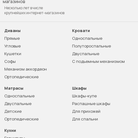
Несколько лет в числе
крупнейших интернет-магазинов
Диваны
Кровати
Прямые
Односпальные
Угловые
Полутороспальные
Кушетки
Двуспальные
Софы
С подъемным механизмом
Механизм аккордеон
Ортопедические
Матрасы
Шкафы
Односпальные
Шкафы-купе
Двуспальные
Распашные шкафы
Детские
Для прихожей
Ортопедические
Для спальни
Кухни