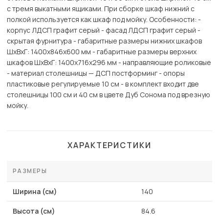
с тремя выкатными ящиками. При сборке шкаф нижний с
полкой используется как шкаф под мойку. Особенности: -
корпус ЛДСП графит серый - фасад ЛДСП графит серый -
скрытая фурнитура - габаритные размеры нижних шкафов
ШхВхГ: 1400х846х600 мм - габаритные размеры верхних
шкафов ШхВхГ: 1400х716х296 мм - направляющие роликовые
- материал столешницы — ДСП постформинг - опоры
пластиковые регулируемые 10 см - в комплект входит две
столешницы 100 см и 40 см в цвете Дуб Сонома под врезную
мойку.
ХАРАКТЕРИСТИКИ
РАЗМЕРЫ
Ширина (см)
140
Высота (см)
84.6