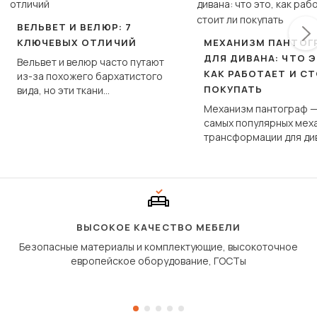
ВЕЛЬВЕТ И ВЕЛЮР: 7
КЛЮЧЕВЫХ ОТЛИЧИЙ
МЕХАНИЗМ ПАНТОГ
ДЛЯ ДИВАНА: ЧТО Э
Вельвет и велюр часто путают
КАК РАБОТАЕТ И С
из-за похожего бархатистого
ПОКУПАТЬ
вида, но эти ткани
фундаментально различаются
Механизм пантограф —
по структуре, составу и
самых популярных мех
технологии производства.
трансформации для ди
Его ещё называют «тик
«шагающей еврокнижк
сиденье не выкатывает
полу, а приподнимаетс
«перешагивает» вперё
дугообразной траекто
ВЫСОКОЕ КАЧЕСТВО МЕБЕЛИ
Безопасные материалы и комплектующие, высокоточное
европейское оборудование, ГОСТы