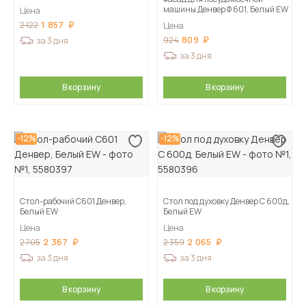
машины Денвер Ф 601, Белый EW
Цена
1 857
2 122
Цена
809
924
за 3 дня
за 3 дня
В корзину
В корзину
-12%
-12%
Стол-рабочий С601 Денвер,
Стол под духовку Денвер С 600д,
Белый EW
Белый EW
Цена
Цена
2 367
2 065
2 705
2 359
за 3 дня
за 3 дня
В корзину
В корзину