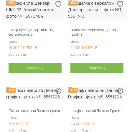
-13%
-13%
Шкаф-купе Денвер ШКК-03,
Вешалка с зеркалом Денвер,
белый/сонома
графит
Цена
Цена
15 755
6 097
18 006
6 968
за 3 дня
за 3 дня
В корзину
В корзину
-13%
-12%
Полка навесная Денвер, графит
Шкаф навесной Денвер, Графит
Цена
Цена
672
2 136
768
2 441
за 3 дня
за 3 дня