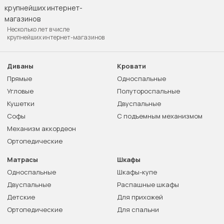
Несколько лет в числе
крупнейших интернет-магазинов
Диваны
Кровати
Прямые
Односпальные
Угловые
Полутороспальные
Кушетки
Двуспальные
Софы
С подъемным механизмом
Механизм аккордеон
Ортопедические
Матрасы
Шкафы
Односпальные
Шкафы-купе
Двуспальные
Распашные шкафы
Детские
Для прихожей
Ортопедические
Для спальни