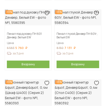
-13%
-13%
Пенал под духовку ПН 601
Пенал глухой Денвер ПН 601г,
Денвер, Белый EW
Белый EW
Цена
Цена
5 760
7 131
6 583
8 150
за 3 дня
за 3 дня
В корзину
В корзину
-13%
-13%