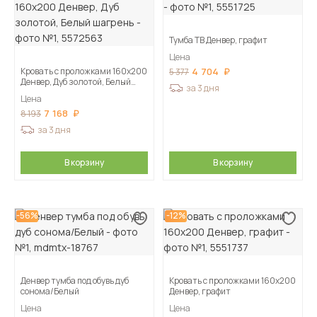
Тумба ТВ Денвер, графит
Цена
Кровать с проложками 160х200
4 704
5 377
Денвер, Дуб золотой, Белый
за 3 дня
шагрень
Цена
7 168
8 193
за 3 дня
В корзину
В корзину
-56%
-12%
Денвер тумба под обувь дуб
Кровать с проложками 160х200
сонома/Белый
Денвер, графит
Цена
Цена