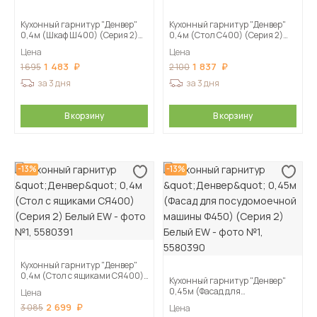
Кухонный гарнитур "Денвер"
Кухонный гарнитур "Денвер"
0,4м (Шкаф Ш400) (Серия 2)
0,4м (Стол С400) (Серия 2)
Белый EW
Белый EW
Цена
Цена
1 483
1 837
1 695
2 100
за 3 дня
за 3 дня
В корзину
В корзину
-13%
-13%
Кухонный гарнитур "Денвер"
0,4м (Стол с ящиками СЯ400)
Кухонный гарнитур "Денвер"
(Серия 2) Белый EW
0,45м (Фасад для
Цена
посудомоечной машины Ф450)
2 699
3 085
Цена
(Серия 2) Белый EW