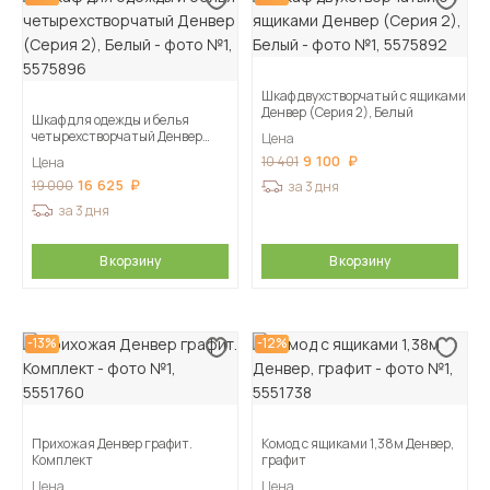
Шкаф двухстворчатый с ящиками
Денвер (Серия 2), Белый
Шкаф для одежды и белья
четырехстворчатый Денвер
Цена
(Серия 2), Белый
9 100
10 401
Цена
16 625
19 000
за 3 дня
за 3 дня
В корзину
В корзину
-13%
-12%
Прихожая Денвер графит.
Комод с ящиками 1,38м Денвер,
Комплект
графит
Цена
Цена