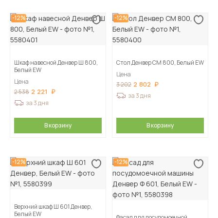
-12%
-12%
Шкаф навесной Денвер Ш 800,
Стол Денвер СМ 800, Белый EW
Белый EW
Цена
Цена
2 802
3 202
2 221
2 538
за 3 дня
за 3 дня
В корзину
В корзину
-12%
-12%
Верхний шкаф Ш 601 Денвер,
Белый EW
Фасад для посудомоечной