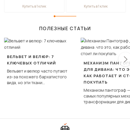
Купить в 1 клик
Купить в 1 клик
ПОЛЕЗНЫЕ СТАТЬИ
ВЕЛЬВЕТ И ВЕЛЮР: 7
КЛЮЧЕВЫХ ОТЛИЧИЙ
МЕХАНИЗМ ПАНТОГ
ДЛЯ ДИВАНА: ЧТО Э
Вельвет и велюр часто путают
КАК РАБОТАЕТ И С
из-за похожего бархатистого
ПОКУПАТЬ
вида, но эти ткани
фундаментально различаются
Механизм пантограф —
по структуре, составу и
самых популярных мех
технологии производства.
трансформации для ди
Его ещё называют «тик
«шагающей еврокнижк
сиденье не выкатывает
полу, а приподнимаетс