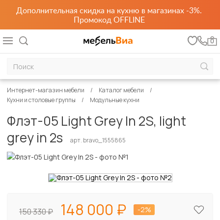
Дополнительная скидка на кухню в магазинах -3%.
Промокод OFFLINE
0
Интернет-магазин мебели
Каталог мебели
Кухни и столовые группы
Модульные кухни
Флэт-05 Light Grey In 2S, light
grey in 2s
арт. bravo_1555865
148 000
-2%
150 330