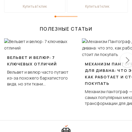
Купить в 1 клик
Купить в 1 клик
ПОЛЕЗНЫЕ СТАТЬИ
ВЕЛЬВЕТ И ВЕЛЮР: 7
КЛЮЧЕВЫХ ОТЛИЧИЙ
МЕХАНИЗМ ПАНТОГ
ДЛЯ ДИВАНА: ЧТО Э
Вельвет и велюр часто путают
КАК РАБОТАЕТ И С
из-за похожего бархатистого
ПОКУПАТЬ
вида, но эти ткани
фундаментально различаются
Механизм пантограф —
по структуре, составу и
самых популярных мех
технологии производства.
трансформации для ди
Его ещё называют «тик
«шагающей еврокнижк
сиденье не выкатывает
полу, а приподнимаетс