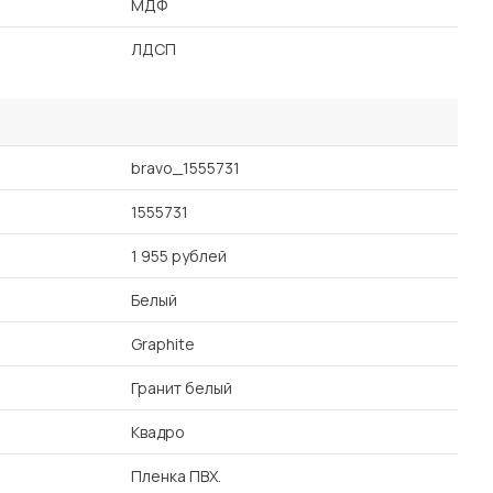
МДФ
ЛДСП
bravo_1555731
1555731
1 955 рублей
Белый
Graphite
Гранит белый
Квадро
Пленка ПВХ.