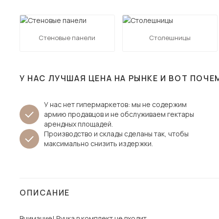
Столы и стулья
Шкафы и стеллажи
Пос
Стеновые панели
Столешницы
Комоды и тумбы
Вешалки и обувницы
Гарнитуры
У НАС ЛУЧШАЯ ЦЕНА НА РЫНКЕ И ВОТ ПОЧЕ
У нас нет гипермаркетов: мы не содержим
армию продавцов и не обслуживаем гектары
арендных площадей.
Производство и склады сделаны так, чтобы
максимально снизить издержки.
ОПИСАНИЕ
Внимание! Ручка в комплект не входит.