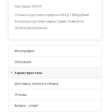
Код товара:
1555731
Диваны для кухни
Стоимость доставки в пределах МКАД:
1 955 рублей
Ближайшая доставка:
через 7 дней, 14 августа
Оплата при получении
 мебель для гостиных
Фотографии
Описание
Характеристики
Преимущества
Доставка, оплата и сборка
Отзывы
Вопрос - ответ