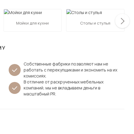
Посмотреть все шкафы
Посмотреть все кровати
мотреть все кухни и столовые группы
Мойки для кухни
Столы и стулья
Все товары распродажи
Посмотреть все диваны
Посмотреть всю
МУ
Собственные фабрики позволяют нам не
работать с перекупщиками и экономить на их
комиссиях.
В отличие от раскрученных мебельных
компаний, мы не вкладываем деньги в
масштабный PR.