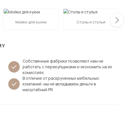
Посмотреть все шкафы
Посмотреть все кровати
мотреть все кухни и столовые группы
Мойки для кухни
Столы и стулья
Все товары распродажи
Посмотреть все диваны
Посмотреть всю
МУ
Собственные фабрики позволяют нам не
работать с перекупщиками и экономить на их
комиссиях.
В отличие от раскрученных мебельных
компаний, мы не вкладываем деньги в
масштабный PR.