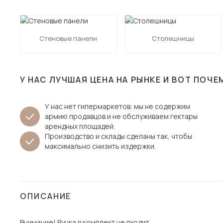
Столы и стулья
Шкафы и стеллажи
Пос
Стеновые панели
Столешницы
Комоды и тумбы
Вешалки и обувницы
Гарнитуры
У НАС ЛУЧШАЯ ЦЕНА НА РЫНКЕ И ВОТ ПОЧЕ
У нас нет гипермаркетов: мы не содержим
армию продавцов и не обслуживаем гектары
арендных площадей.
Производство и склады сделаны так, чтобы
максимально снизить издержки.
ОПИСАНИЕ
Внимание! Ручка в комплект не входит.