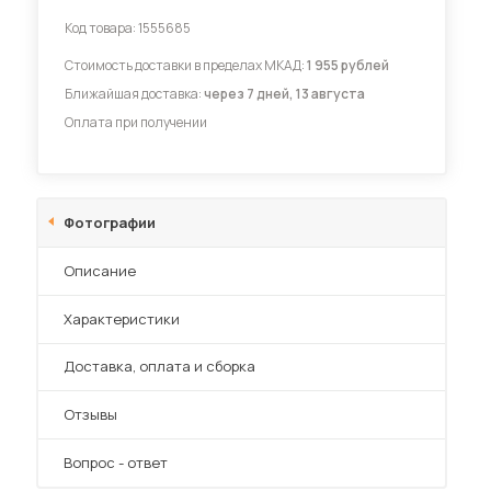
Код товара:
1555685
Диваны для кухни
Стоимость доставки в пределах МКАД:
1 955 рублей
Ближайшая доставка:
через 7 дней, 13 августа
Оплата при получении
 мебель для гостиных
Фотографии
Описание
Характеристики
Преимущества
Доставка, оплата и сборка
Отзывы
Вопрос - ответ