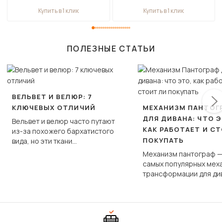
Купить в 1 клик
Купить в 1 клик
ПОЛЕЗНЫЕ СТАТЬИ
ВЕЛЬВЕТ И ВЕЛЮР: 7
КЛЮЧЕВЫХ ОТЛИЧИЙ
МЕХАНИЗМ ПАНТОГ
ДЛЯ ДИВАНА: ЧТО Э
Вельвет и велюр часто путают
КАК РАБОТАЕТ И С
из-за похожего бархатистого
ПОКУПАТЬ
вида, но эти ткани
фундаментально различаются
Механизм пантограф —
по структуре, составу и
самых популярных мех
технологии производства.
трансформации для ди
Его ещё называют «тик
«шагающей еврокнижк
сиденье не выкатывает
полу, а приподнимаетс