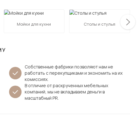
Посмотреть все шкафы
Посмотреть все кровати
мотреть все кухни и столовые группы
Мойки для кухни
Столы и стулья
Все товары распродажи
Посмотреть все диваны
Посмотреть всю
МУ
Собственные фабрики позволяют нам не
работать с перекупщиками и экономить на их
комиссиях.
В отличие от раскрученных мебельных
компаний, мы не вкладываем деньги в
масштабный PR.