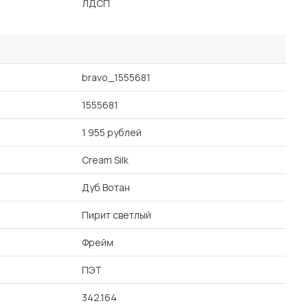
ЛДСП
bravo_1555681
1555681
1 955 рублей
Cream Silk
Дуб Вотан
Пирит светлый
Фрейм
ПЭТ
342.164