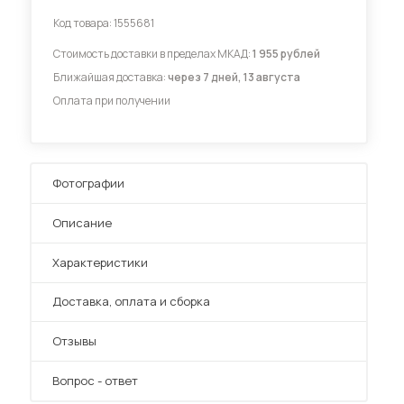
Код товара:
1555681
Диваны для кухни
Стоимость доставки в пределах МКАД:
1 955 рублей
Ближайшая доставка:
через 7 дней, 13 августа
Оплата при получении
 мебель для гостиных
Фотографии
Описание
Характеристики
Преимущества
Доставка, оплата и сборка
Отзывы
Вопрос - ответ