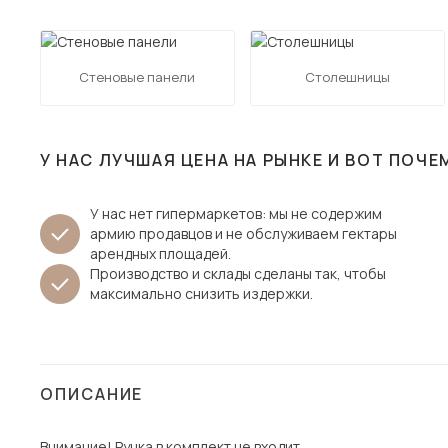
Столы и стулья
Шкафы и стеллажи
Пос
Стеновые панели
Столешницы
Комоды и тумбы
Вешалки и обувницы
Гарнитуры
У НАС ЛУЧШАЯ ЦЕНА НА РЫНКЕ И ВОТ ПОЧЕ
У нас нет гипермаркетов: мы не содержим
армию продавцов и не обслуживаем гектары
арендных площадей.
Производство и склады сделаны так, чтобы
максимально снизить издержки.
ОПИСАНИЕ
Внимание! Ручка в комплект не входит.