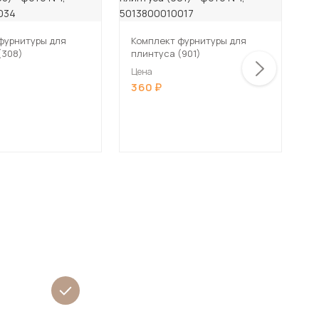
фурнитуры для
Комплект фурнитуры для
К
(308)
плинтуса (901)
п
Цена
Ц
360
3