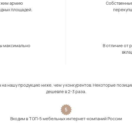
ержим армию
Собственные
ндных площадей.
перекупщ
бы максимально
В отличие от 
вкла
а на нашу продукцию ниже, чем у конкурентов. Некоторые позици
дешевле в 2-3 раза.
5
Входим в ТОП-5 мебельных интернет-компаний России