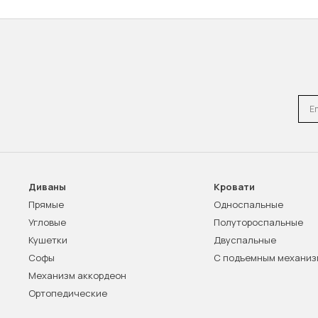
Emai
Диваны
Кровати
Прямые
Односпальные
Угловые
Полутороспальные
Кушетки
Двуспальные
Софы
С подъемным механи
Механизм аккордеон
Ортопедические