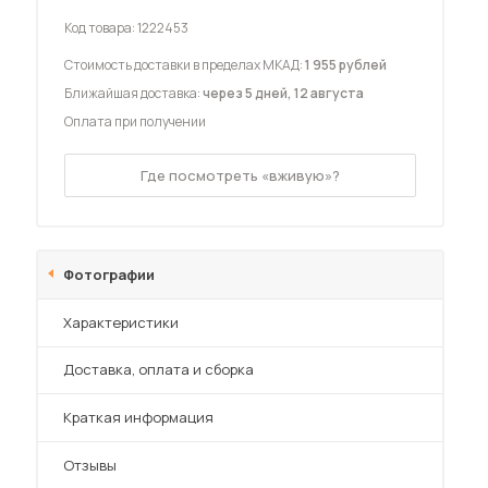
Код товара:
1222453
Стоимость доставки в пределах МКАД:
1 955 рублей
Ближайшая доставка:
через 5 дней, 12 августа
Оплата при получении
 мебель для гостиных
Где посмотреть «вживую»?
Фотографии
Характеристики
Преимущества
Доставка, оплата и сборка
Краткая информация
Отзывы