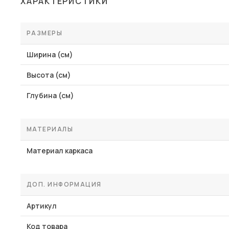
ХАРАКТЕРИСТИКИ
Столы и стулья
Шкафы и стеллажи
РАЗМЕРЫ
Пос
Комоды и тумбы
Ширина (см)
Вешалки и обувницы
Высота (см)
Гарнитуры
Глубина (см)
МАТЕРИАЛЫ
Материал каркаса
ДОП. ИНФОРМАЦИЯ
Артикул
Код товара