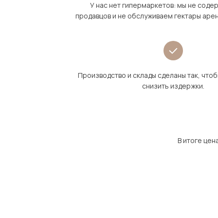
У нас нет гипермаркетов: мы не сод
продавцов и не обслуживаем гектары аре
Производство и склады сделаны так, что
снизить издержки.
В итоге цен