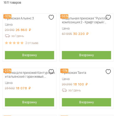
По популярности
1611 товаров
Сначала дешевые
-10%
-56%
Прихожая Альянс 3
Модульная прихожая "Руэлла",
Сначала дорогие
композиция 2 - Крафт серый/
Цена
Крафт белый
Цена
26 860
29 910
30 220
67 995
за 1 день
2
отзыва
В корзину
В корзину
-23%
-11%
Стенка для прихожей Контур орех
Прихожая Танга
итальянский / оранжевый,
Цена
100х210х38 см
Цена
18 100
20 290
18 078
23 502
за 1 день
В корзину
В корзину