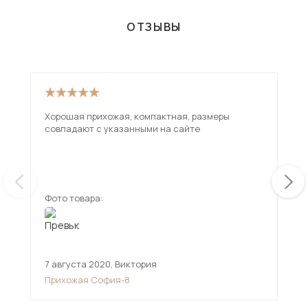
для прихожей» - 1611 шт.
ОТЗЫВЫ
Хорошая прихожая, компактная, размеры
Отл
совпадают с указанными на сайте
кач
деш
на 
ещ
дов
Фото товара:
Фот
7 августа 2020
,
Виктория
23 
Прихожая София-8
При
па