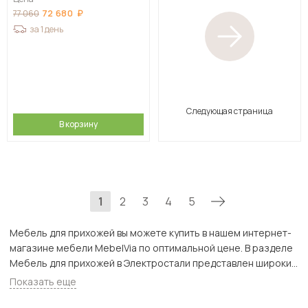
72 680
77 060
за 1 день
Следующая страница
В корзину
1
2
3
4
5
Мебель для прихожей вы можете купить в нашем интернет-
магазине мебели MebelVia по оптимальной цене. В разделе
Мебель для прихожей в Электростали представлен широкий
ассортимент товаров с доставкой в Москве и Подмосковью,
Показать еще
включая Электросталь. Всего товаров в категории «Мебель