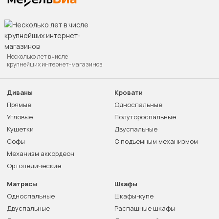
Несколько лет в числе
крупнейших интернет-магазинов
Диваны
Кровати
Прямые
Односпальные
Угловые
Полутороспальные
Кушетки
Двуспальные
Софы
С подъемным механизмом
Механизм аккордеон
Ортопедические
Матрасы
Шкафы
Односпальные
Шкафы-купе
Двуспальные
Распашные шкафы