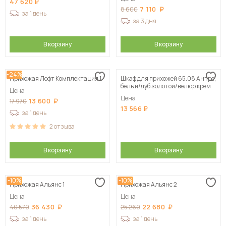
47 620
7 110
8 600
за 1 день
за 3 дня
В корзину
В корзину
-24%
Прихожая Лофт Комплектация 1
Шкаф для прихожей 65.08 Антре,
белый/дуб золотой/велюр крем
Цена
Цена
13 600
17 970
13 566
за 1 день
2
отзыва
В корзину
В корзину
-10%
-10%
Прихожая Альянс 1
Прихожая Альянс 2
Цена
Цена
36 430
22 680
40 570
25 260
за 1 день
за 1 день