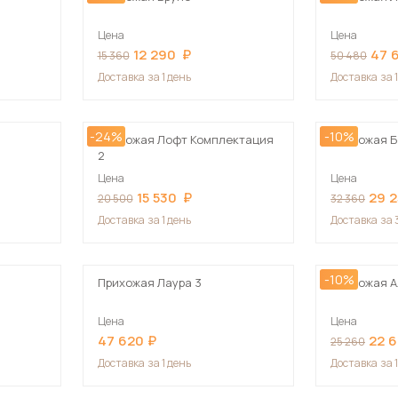
Цена
Цена
12 290
47 
15 360
50 480
Доставка
за 1 день
Доставка
за 
-24%
-10%
Прихожая Лофт Комплектация
Прихожая Б
2
Цена
Цена
15 530
29 
20 500
32 360
Доставка
за 1 день
Доставка
за 
-10%
Прихожая Лаура 3
Прихожая А
Цена
Цена
47 620
22 
25 260
Доставка
за 1 день
Доставка
за 