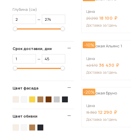
Глубина (см)
Цена
18 100
20 290
—
Доставка
за 1 день
-10%
Прихожая Альянс 1
Срок доставки, дни
—
Цена
36 430
40 570
Доставка
за 1 день
Цвет фасада
-20%
Прихожая Бруно
Цена
12 290
15 360
Цвет обивки
Доставка
за 1 день