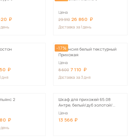
Цена
620
26 860
29 910
1 день
Доставка
за 1 день
-17%
остон
Валенсия белый текстурный
Прихожая
Цена
250
7 110
8 600
3 дня
Доставка
за 3 дня
льянс 2
Шкаф для прихожей 65.08
Антре, белый/дуб золотой/
велюр крем
Цена
680
13 566
1 день