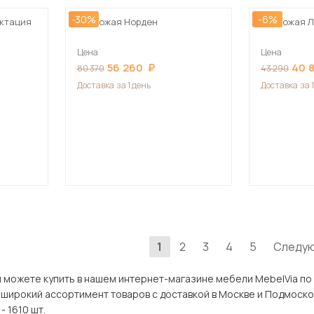
-30%
-6%
ктация
Прихожая Норден
Прихожая Л
Цена
Цена
56 260
40 
80 370
43 290
Доставка
за 1 день
Доставка
за 
1
2
3
4
5
Следу
 купить в нашем интернет-магазине мебели MebelVia по оптимальной цене. В разд
ассортимент товаров с доставкой в Москве и Подмосковью, включая Подольск. Всего то
 1610 шт.