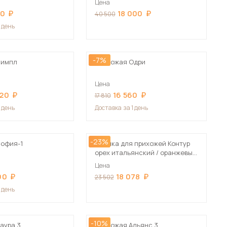
Цена
Сначала дорогие
80
18 000
40 500
1 день
-7%
Симпл
Прихожая Одри
 мебель для гостиных
Цена
020
16 560
17 810
1 день
Доставка
за 1 день
-23%
офия-1
Стенка для прихожей Контур
орех итальянский / оранжевый,
100х210х38 см
Цена
90
18 078
23 502
1 день
-10%
аура 3
Прихожая Альянс 3