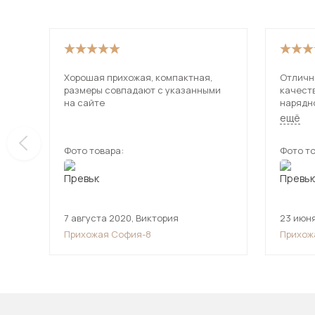
Хорошая прихожая, компактная,
Отличн
размеры совпадают с указанными
качест
на сайте
нарядн
благор
ещё
на друг
очень 
Фото товара:
Фото то
произв
7 августа 2020
,
Виктория
23 июн
Прихожая София-8
Прихож
светлы