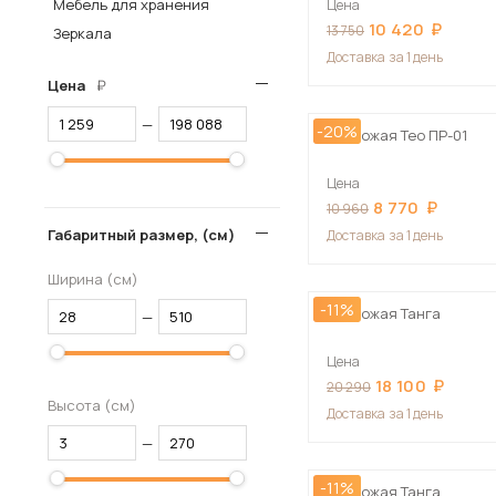
Мебель для хранения
Цена
10 420
Столы и стулья
13 750
Зеркала
Доставка
за 1 день
Шкафы и стеллажи
Пос
Цена
Комоды и тумбы
—
-20%
Вешалки и обувницы
Прихожая Тео ПР-01
Гарнитуры
Цена
8 770
10 960
Габаритный размер, (см)
Доставка
за 1 день
Ширина (см)
-11%
Прихожая Танга
—
Цена
18 100
20 290
Высота (см)
Доставка
за 1 день
—
-11%
Прихожая Танга