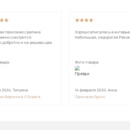
ая прихожая,сделана
Хорошо вписалась в интерье
венно,смотрится
Небольшая, недорогая.Реко
о,добротно и не дешево,цвет
одный.Добавила еще и шкаф
ую стену тоже Вероника.Я
довольна.Спасибо
вара:
Фото товара:
одителю!
я 2024
,
Татьяна
14 февраля 2020
,
Анна
ая Вероника-3 бодега
Прихожая Бруно
й/ясень патина