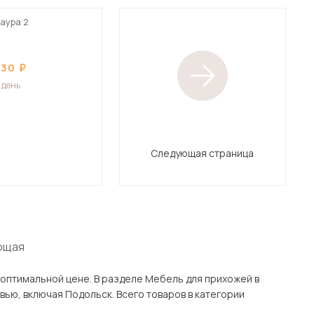
аура 2
830
1 день
Следующая страница
ющая
еле Мебель для прихожей в
варов в категории