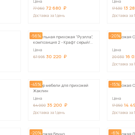
Цена
Цена
Посмотреть все шкафы
72 680
13 2
77 060
17 530
Посмотреть все кровати
Доставка
за 1 день
Доставка
за 
мотреть все кухни и столовые группы
Все товары распродажи
Посмотреть все диваны
-56%
-20%
Модульная прихожая "Руэлла",
Прихожая 
композиция 2 - Крафт серый/
Посмотреть всю
Крафт белый
Цена
Цена
30 220
16 
67 995
20 030
Доставка
за 
-45%
-15%
Набор мебели для прихожей
Прихожая С
Жаклин
Цена
Цена
35 200
14 4
64 000
17 050
Доставка
за 1 день
Доставка
за 
-20%
-6%
Прихожая Бруно
Прихожая Л