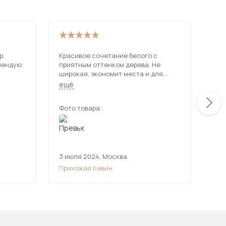
р.
Красивое сочетание белого с
Не 
мендую
приятным оттенком дерева. Не
зде
широкая, экономит места и для
при
маленькой квартиры очень
диз
ещё
ещ
подходит. Все на своих местах и
цен
аккуратно смотрится.
Фото товара:
Фот
3 июля 2024
,
Москва
29 
Прихожая Кевин
При