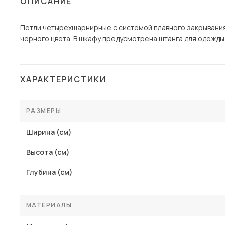
ОПИСАНИЕ
Столы и стулья
Петли четырехшарнирные с системой плавного закрывания.
Шкафы и стеллажи
Пос
черного цвета. В шкафу предусмотрена штанга для одежды.
Комоды и тумбы
Вешалки и обувницы
Гарнитуры
ХАРАКТЕРИСТИКИ
РАЗМЕРЫ
Ширина (см)
Высота (см)
Глубина (см)
МАТЕРИАЛЫ