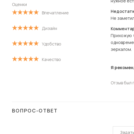
нужное ест
Оценки
Недостатк
Впечатление
Не заметил
Дизайн
Комментар
Прихожую б
одновреме
Удобство
зеркалом.
Качество
Я рекомен
Отзыв был 
ВОПРОС-ОТВЕТ
Задат