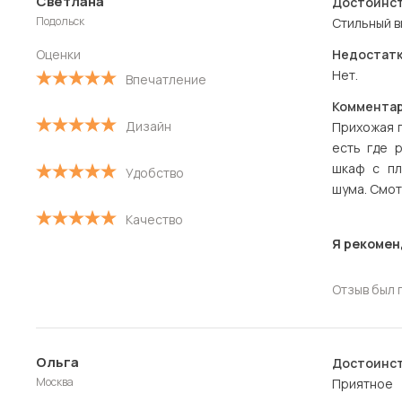
Светлана
Достоинст
Новые
Подольск
Стильный в
Старые
Оценки
Недостатк
Нет.
Впечатление
С высокой оценкой
Комментар
Дизайн
С низкой оценкой
Прихожая п
есть где 
шкаф с пл
Удобство
шума. Смот
Качество
Я рекомен
Отзыв был 
Ольга
Достоинст
Москва
Приятное 