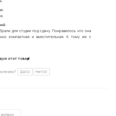
ь.
и:
а.
ий:
рали для студии под сдачу. Понравилось что она
нно компактная и вместительная. К тому же с
дую этот товар
полезен?
Да
Нет
(0)
(0)
ь вопрос