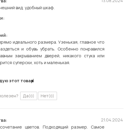
13.08.2024
ва:
нешний вид, удобный шкаф.
и:
ий:
рямо идеального размера. Узенькая, главное что
раздеться и обувь убрать. Особенно понравился
авным закрыванием дверей, никакого стука или
рится суперски, хоть и маленькая.
дую этот товар
полезен?
Да
Нет
(0)
(0)
21.04.2024
ва:
сочетание цветов. Подходящий размер. Самое