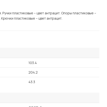
Посмотреть все шкафы
Посмотреть все кровати
 Ручки пластиковые – цвет антрацит. Опоры пластиковые –
мотреть все кухни и столовые группы
 Крючки пластиковые – цвет антрацит.
Все товары распродажи
Посмотреть все диваны
Посмотреть всю
103.4
204.2
43.3