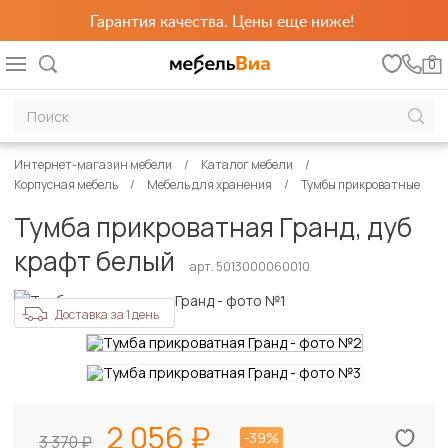
Гарантия качества. Цены еще ниже!
0
Интернет-магазин мебели
Каталог мебели
Корпусная мебель
Мебель для хранения
Тумбы прикроватные
Тумба прикроватная Гранд, дуб
крафт белый
арт. 5013000060010
Доставка за 1 день
2 056
-39%
3 370