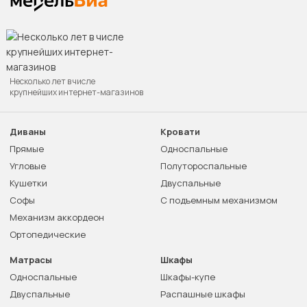
Несколько лет в числе
крупнейших интернет-магазинов
Диваны
Кровати
Прямые
Односпальные
Угловые
Полутороспальные
Кушетки
Двуспальные
Софы
С подъемным механизмом
Механизм аккордеон
Ортопедические
Матрасы
Шкафы
Односпальные
Шкафы-купе
Двуспальные
Распашные шкафы