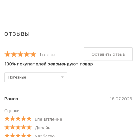
ОТЗЫВЫ
Оставить отзыв
1 отзыв
100% покупателей рекомендуют товар
Полезные
Полезные
Новые
Раиса
16.07.2025
Старые
Оценки
С высокой оценкой
Впечатление
С низкой оценкой
Дизайн
Удобство