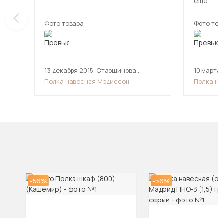
ещё
серий э
рекомен
Фото товара:
Фото то
дом кур
13 декабря 2015
,
Старшинова
10 март
Наталья Юрьевна
Полка навесная Мэдиссон
Полка 
-56%
-56%