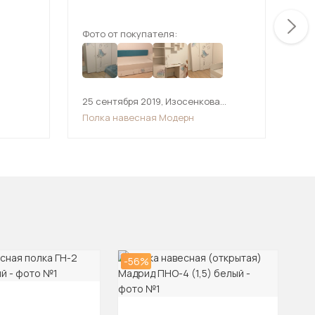
с
Фото от покупателя:
Фот
руемые,
ются на
ляет
лько
, чтобы
фчики
25 сентября 2019
,
Изосенкова
15 
Екатерина
Полка навесная Модерн
Пол
-56%
-1