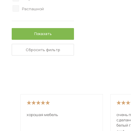
Распашной
Показать
Сбросить фильтр
хорошая мебель
очень п
сделано
белый 
был. со