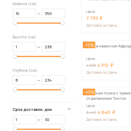
Ширина (см)
Цена
—
7 730
Доставка
за 1 день
Высота (см)
-13%
Полка навесная Афроди
—
Цена
4 312
4 928
Глубина (см)
Доставка
за 1 день
—
-45%
Книжная полка с тремя
отделениями Тинтон
Цена
Срок доставки, дни
4 640
8 440
—
Доставка
за 1 день