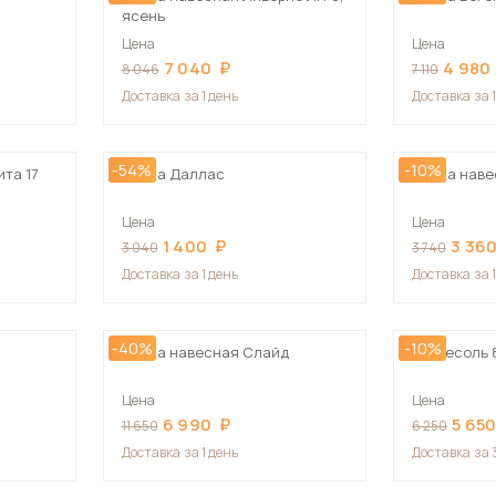
ясень
Цена
Цена
7 040
4 980
8 046
7 110
Доставка
за 1 день
Доставка
за 
-54%
-10%
та 17
Полка Даллас
Полка наве
Цена
Цена
1 400
3 36
3 040
3 740
Доставка
за 1 день
Доставка
за 
-40%
-10%
Полка навесная Слайд
Антресоль 
Цена
Цена
6 990
5 65
11 650
6 250
Доставка
за 1 день
Доставка
за 