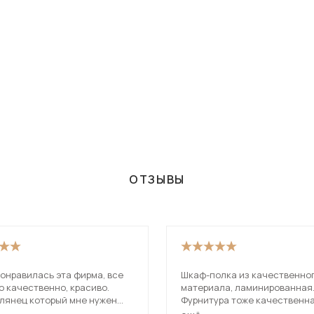
ОТЗЫВЫ
онравилась эта фирма, все
Шкаф-полка из качественно
 качественно, красиво.
материала, ламинированная
глянец который мне нужен
Фурнитура тоже качественна
брала свой уголок из разных
такие держатели внутренней