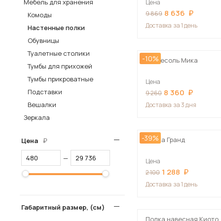
Мебель для хранения
Цена
8 636
Столы и стулья
9 869
Комоды
Доставка
за 1 день
Настенные полки
Шкафы и стеллажи
Пос
Обувницы
Комоды и тумбы
Туалетные столики
-10%
Вешалки и обувницы
Антресоль Мика
Тумбы для прихожей
Гарнитуры
Тумбы прикроватные
Цена
Подставки
8 360
9 260
Вешалки
Доставка
за 3 дня
Зеркала
-39%
Полка Гранд
Цена
—
Цена
1 288
2 100
Доставка
за 1 день
Габаритный размер, (см)
Полка навесная Киото