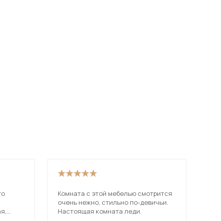
го
Комната с этой мебелью смотрится
Дос
.
очень нежно, стильно по-девичьи.
и м
я,
Настоящая комната леди.
 полки