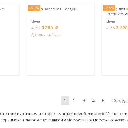
-30%
-23%
ие
Полка навесная Норден
Полка для 
107х81х25 
Цена
Цена
3 350
3 220
4 790
4 186
Доставка
за 1 день
1
2
3
4
5
Следу
ть в нашем интернет-магазине мебели MebelVia по оптимальной цене. В разделе Насте
ров с доставкой в Москве и Подмосковью, включая Щёлково. Всего товаров в категории «Настенные по