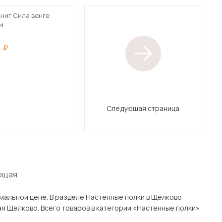
книг Сила венге
см
Следующая страница
ющая
нные полки в Щёлково
лки»