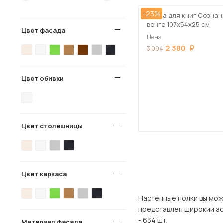
-23%
Полка для книг Сознан
венге 107х54х25 см
Цвет фасада
Цена
2 380
3 094
Цвет обивки
Цвет столешницы
Цвет каркаса
Настенные полки вы можете купи
представлен широкий ассортимент това
- 634 шт.
Материал фасада