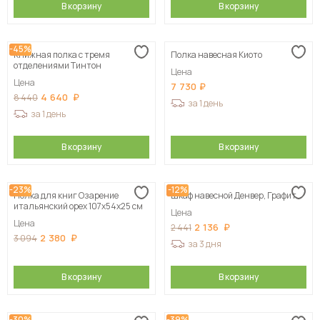
В корзину
В корзину
-45%
Книжная полка с тремя
Полка навесная Киото
отделениями Тинтон
Цена
Цена
7 730
4 640
8 440
за 1 день
за 1 день
В корзину
В корзину
-23%
-12%
Полка для книг Озарение
Шкаф навесной Денвер, Графит
итальянский орех 107х54х25 см
Цена
Цена
2 136
2 441
2 380
3 094
за 3 дня
В корзину
В корзину
-30%
-39%