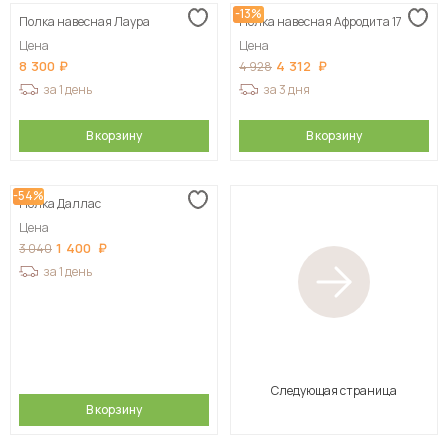
-13%
Полка навесная Лаура
Полка навесная Афродита 17
Цена
Цена
8 300
4 312
4 928
за 1 день
за 3 дня
В корзину
В корзину
-54%
Полка Даллас
Цена
1 400
3 040
за 1 день
Следующая страница
В корзину