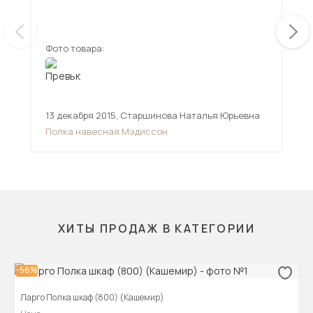
сер
ещ
пок
Фото товара:
Фот
13 декабря 2015
,
Старшинова Наталья Юрьевна
10 
Полка навесная Мэдиссон
Пол
ХИТЫ ПРОДАЖ В КАТЕГОРИИ
-56%
Ларго Полка шкаф (800) (Кашемир)