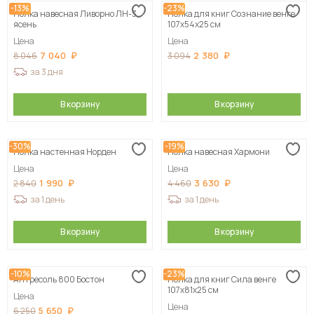
-13%
-23%
Полка навесная Ливорно ЛН-3,
Полка для книг Сознание венге
Сначала дорогие
ясень
107х54х25 см
Цена
Цена
7 040
2 380
8 046
3 094
за 3 дня
В корзину
В корзину
-30%
-19%
Полка настенная Норден
Полка навесная Хармони
Цена
Цена
1 990
3 630
2 840
4 460
за 1 день
за 1 день
В корзину
В корзину
-10%
-23%
Антресоль 800 Бостон
Полка для книг Сила венге
107х81х25 см
Цена
Цена
5 650
6 250