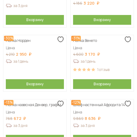
3 220
4 186
за 3 дня
В корзину
В корзину
-30%
-31%
Полка Норден
Полка Венето
Цена
Цена
2 950
3 170
4 210
4 600
за 1 день
за 1 день
1
отзыв
В корзину
В корзину
-13%
-12%
Полка навесная Денвер, графит
Шкаф настенный Афродита 14
Цена
Цена
672
8 636
768
9 869
за 3 дня
за 3 дня