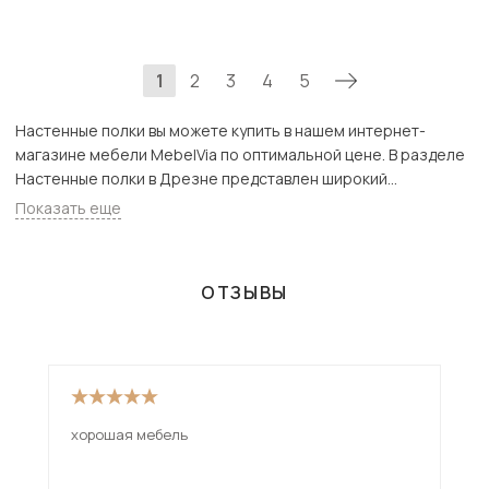
1
2
3
4
5
Настенные полки вы можете купить в нашем интернет-
магазине мебели MebelVia по оптимальной цене. В разделе
Настенные полки в Дрезне представлен широкий
ассортимент товаров с доставкой в Москве и Подмосковью,
Показать еще
включая Дрезна. Всего товаров в категории «Настенные
полки» - 635 шт.
ОТЗЫВЫ
хорошая мебель
оче
кач
мне