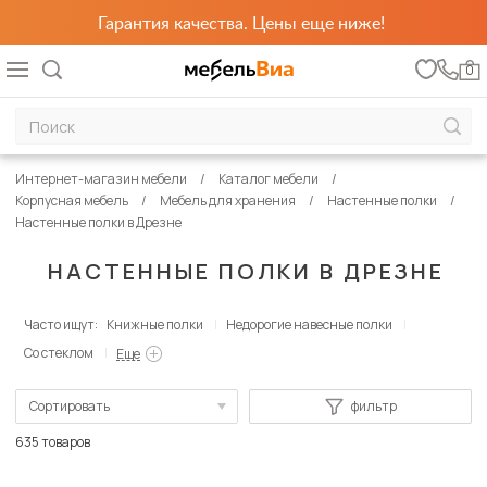
Гарантия качества. Цены еще ниже!
0
Интернет-магазин мебели
Каталог мебели
Корпусная мебель
Мебель для хранения
Настенные полки
Настенные полки в Дрезне
НАСТЕННЫЕ ПОЛКИ В ДРЕЗНЕ
Часто ищут:
Книжные полки
Недорогие навесные полки
Со стеклом
Еще
Сортировать
фильтр
По популярности
635 товаров
Сначала дешевые