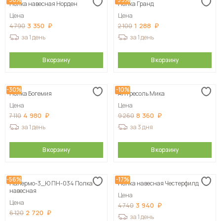
Полка навесная Норден
Полка Гранд
Цена
Цена
3 350
1 288
4 790
2 100
за 1 день
за 1 день
В корзину
В корзину
-30%
-10%
Полка Богемия
Антресоль Мика
Цена
Цена
4 980
8 360
7 110
9 260
за 1 день
за 3 дня
В корзину
В корзину
-56%
-17%
Палермо-3_Ю ПН-034 Полка
Полка навесная Честерфилд
навесная
Цена
Цена
3 940
4 740
2 720
6 120
за 1 день