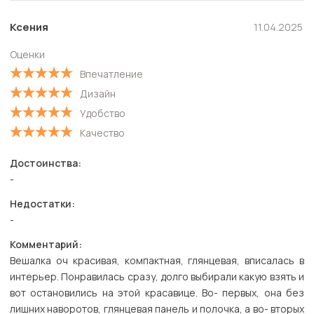
Полезные
Новые
Ксения
11.04.2025
Старые
Оценки
С высокой оценкой
Впечатление
С низкой оценкой
Дизайн
Удобство
Качество
Достоинства:
-
Недостатки:
-
Комментарий:
Вешалка оч красивая, компактная, глянцевая, вписалась в
интерьер. Понравилась сразу, долго выбирали какую взять и
вот остановились на этой красавице. Во- первых, она без
лишних наворотов, глянцевая панель и полочка, а во- вторых