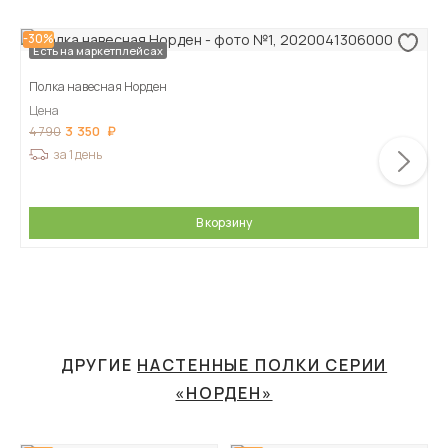
-30%
Спецпредложение
Есть на маркетплейсах
Полка навесная Норден
Цена
3 350
4 790
за 1 день
В корзину
ДРУГИЕ
НАСТЕННЫЕ ПОЛКИ СЕРИИ
«НОРДЕН»