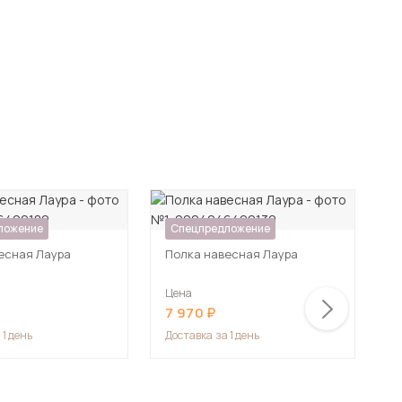
-4
ложение
Спецпредложение
есная Лаура
Полка навесная Лаура
П
Цена
Ц
7 970
9
 1 день
Доставка
за 1 день
Д