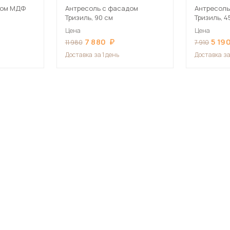
дом МДФ
Антресоль с фасадом
Антресол
Тризиль, 90 см
Тризиль, 4
Цена
Цена
7 880
5 19
11 980
7 910
Доставка
за 1 день
Доставка
за