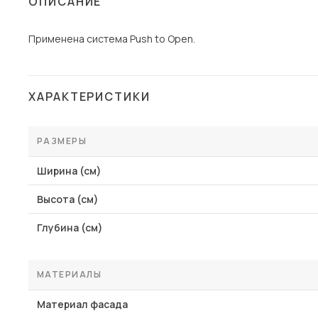
ОПИСАНИЕ
Столы и стулья
Применена система Push to Open.
Шкафы и стеллажи
Пос
Комоды и тумбы
Вешалки и обувницы
ХАРАКТЕРИСТИКИ
Гарнитуры
РАЗМЕРЫ
Ширина (см)
Высота (см)
Глубина (см)
МАТЕРИАЛЫ
Материал фасада