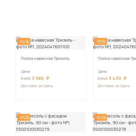
-34%
-35%
Полка навесная Тризиль
Полка навесная Тр
Цена
Цена
3 580
3 430
5 450
5 240
Доставка
за 1 день
Доставка
за 1 день
-34%
-34%