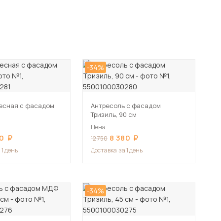
-34%
есная с фасадом
Антресоль с фасадом
Тризиль, 90 см
Цена
0
8 380
12 750
 1 день
Доставка
за 1 день
-34%