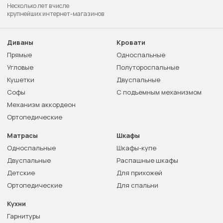
Несколько лет в числе
крупнейших интернет-магазинов
Диваны
Кровати
Прямые
Односпальные
Угловые
Полутороспальные
Кушетки
Двуспальные
Софы
С подъемным механизмом
Механизм аккордеон
Ортопедические
Матрасы
Шкафы
Односпальные
Шкафы-купе
Двуспальные
Распашные шкафы
Детские
Для прихожей
Ортопедические
Для спальни
Кухни
Гарнитуры