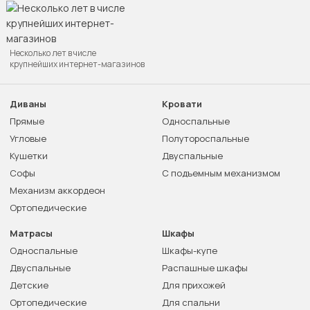
Несколько лет в числе
крупнейших интернет-магазинов
Диваны
Кровати
Прямые
Односпальные
Угловые
Полутороспальные
Кушетки
Двуспальные
Софы
С подъемным механизмом
Механизм аккордеон
Ортопедические
Матрасы
Шкафы
Односпальные
Шкафы-купе
Двуспальные
Распашные шкафы
Детские
Для прихожей
Ортопедические
Для спальни