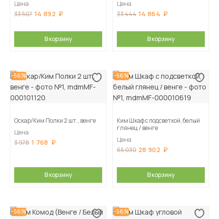
Цена
Цена
14 892
14 864
33 507
33 444
В корзину
В корзину
-56%
-56%
Оскар/Ким Полки 2 шт., венге
Ким Шкаф с подсветкой, белый
глянец / венге
Цена
Цена
1 768
3 978
28 902
65 030
В корзину
В корзину
-56%
-56%