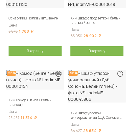
Оскар/Ким Полки 2 шт., венге
Ким Шкаф с подсветкой, белый
глянец / венге
Цена
Цена
1 768
3 978
28 902
65 030
В корзину
В корзину
-56%
-56%
Ким Комод (Венге / Белый
глянец)
Цена
Ким Шкаф угловой
11 314
универсальный (Дуб Сонома,
25 457
Белый глянец)
Цена
28 634
64 427