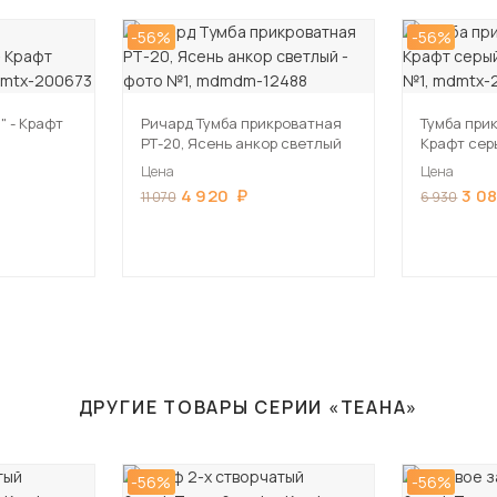
-56%
-56%
" - Крафт
Ричард Тумба прикроватная
Тумба при
РТ-20, Ясень анкор светлый
Крафт се
Цена
Цена
4 920
3 0
11 070
6 930
ДРУГИЕ ТОВАРЫ СЕРИИ «ТЕАНА»
-56%
-56%