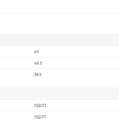
45
46.5
38.5
ЛДСП
ЛДСП