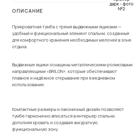
Столы и стулья
ОПИСАНИЕ
Шкафы и стеллажи
Пос
Прикроватная тумба с тремя выдвижными ящиками —
Комоды и тумбы
удобный и функциональный элемент спальни, созданный
Вешалки и обувницы
для комфортного хранения необходимых мелочей в зоне
Гарнитуры
отдыха.
Выдвижные ящики оснащены металлическими роликовыми
направляющими «BRILON», которые обеспечивают
плавное и надёжное открывание при ежедневном
использовании.
Компактные размеры и лаконичный дизайн позволяют
тумбе гармонично вписаться в интерьер спальни,
дополняя кровать и создавая аккуратную,
функциональную зону.