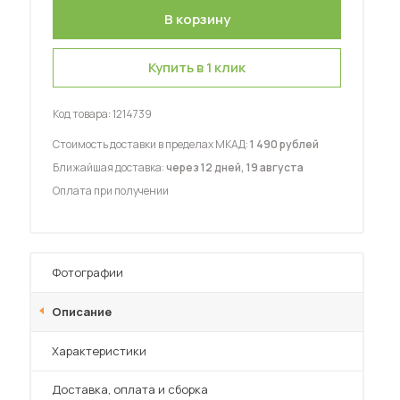
Купить в 1 клик
Код товара:
1214739
 мебель для гостиных
Стоимость доставки в пределах МКАД:
1 490 рублей
Ближайшая доставка:
через 12 дней, 19 августа
Оплата при получении
Фотографии
Описание
Характеристики
Преимущества
Доставка, оплата и сборка