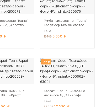
авершение "Теана" -
Тумба прикроватная "Теана" -
ый/МДФ светло-
Крафт серый/МДФ светло-
серый
Цена
60
5 560
12 510
-56%
еана" 160х200, с
Кровать "Теана" 140х200, с
П - Крафт
настилом ЛДСП - Крафт
 светло-серый
серый/мдф светло-серый
Цена
900
17 220
38 745