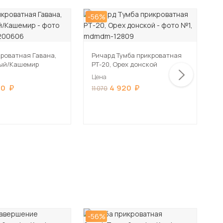
-56%
-5
кроватная Гавана,
Ричард Тумба прикроватная
Л
рый/Кашемир
РТ-20, Орех донской
Л
Цена
Ц
80
4 920
11 070
1
-56%