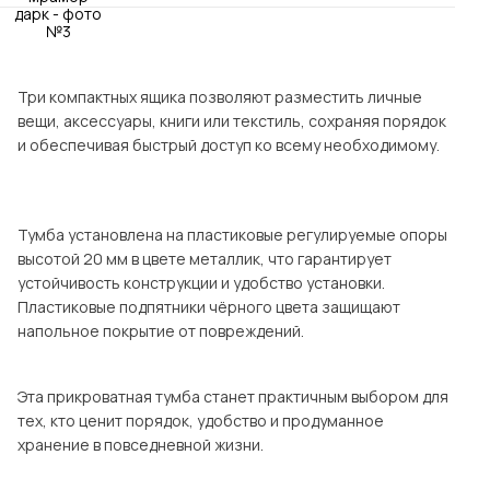
Посмотреть все шкафы
Посмотреть все кровати
мотреть все кухни и столовые группы
Все товары распродажи
Посмотреть все диваны
Три компактных ящика позволяют разместить личные
вещи, аксессуары, книги или текстиль, сохраняя порядок
и обеспечивая быстрый доступ ко всему необходимому.
Посмотреть всю
Тумба установлена на пластиковые регулируемые опоры
высотой 20 мм в цвете металлик, что гарантирует
устойчивость конструкции и удобство установки.
Пластиковые подпятники чёрного цвета защищают
напольное покрытие от повреждений.
Эта прикроватная тумба станет практичным выбором для
тех, кто ценит порядок, удобство и продуманное
хранение в повседневной жизни.