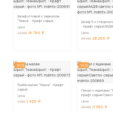
Шкаф угловой с зеркалом
"Теана" - Крафт серый
Шкаф 3-х створчат
- Крафт серый/МДФ
Цена
серый
18 780
Цена
42 255
28 200
63 450
-56%
-56%
Тумба малая "Теана" - Крафт
серый
Пенал с ящиками "Т
Крафт серый/Свет
Цена
1 920
Цена
4 320
11 580
26 055