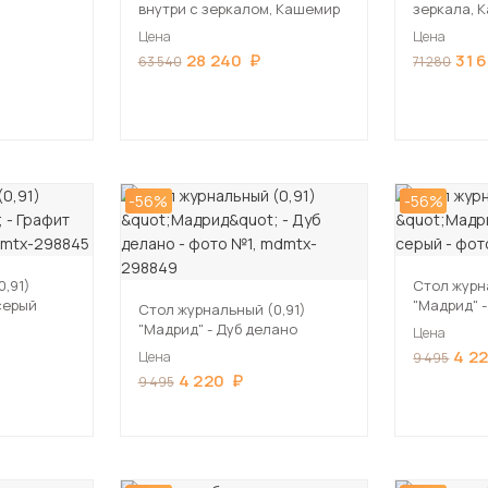
внутри с зеркалом, Кашемир
зеркала, 
Цена
Цена
28 240
31 
63 540
71 280
-56%
-56%
,91)
Стол журн
серый
"Мадрид" 
Стол журнальный (0,91)
"Мадрид" - Дуб делано
Цена
4 2
Цена
9 495
4 220
9 495