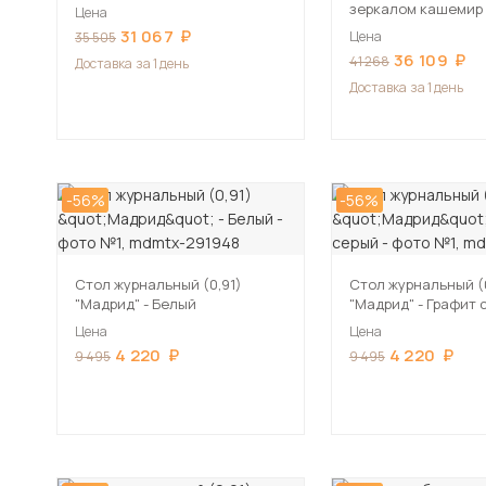
зеркалом кашемир
Цена
31 067
Цена
35 505
36 109
41 268
Доставка
за 1 день
Доставка
за 1 день
-56%
-56%
Стол журнальный (0,91)
Стол журнальный (0
"Мадрид" - Белый
"Мадрид" - Графит 
Цена
Цена
4 220
4 220
9 495
9 495