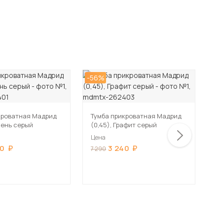
-56%
-5
кроватная Мадрид
Тумба прикроватная Мадрид
Т
мень серый
(0,45), Графит серый
(
Цена
Ц
40
3 240
7 290
7