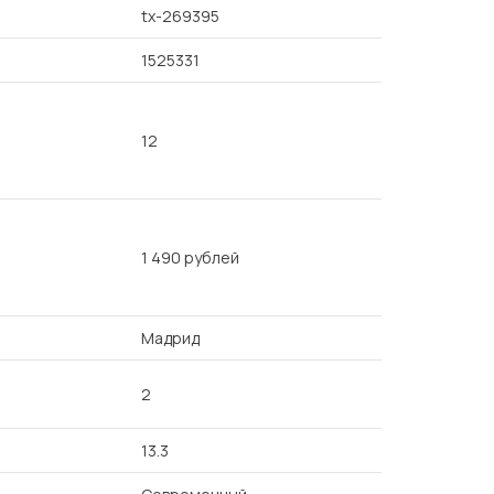
tx-269395
1525331
12
1 490 рублей
Мадрид
2
13.3