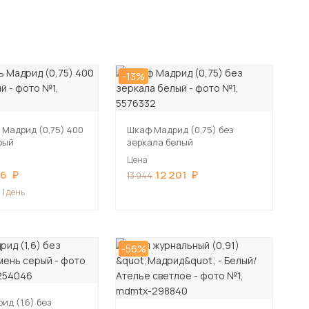
-13%
 Мадрид (0,75) 400
Шкаф Мадрид (0,75) без
рый
зеркала белый
Цена
06
12 201
13 944
 1 день
-56%
д (1,6) без