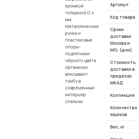
Артикул
кромкой
толщиной 0,4
Код товара
мм.
Металлические
Сроки
ручки и
доставки
пластиковые
Москва и
опоры-
МО, (дни)
подпятники
чёрного цвета
Стоимость
органично
доставки в
вписывают
пределах
тумбу в
МКАД
современный
интерьер
Коллекция
спальни.
Количество
ящиков
Вес, кг