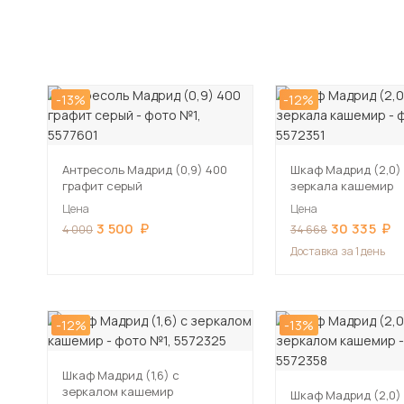
-13%
-12%
Антресоль Мадрид (0,9) 400
Шкаф Мадрид (2,0)
графит серый
зеркала кашемир
Цена
Цена
3 500
30 335
4 000
34 668
Доставка
за 1 день
-12%
-13%
Шкаф Мадрид (1,6) с
зеркалом кашемир
Шкаф Мадрид (2,0)