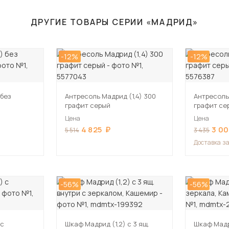
ДРУГИЕ ТОВАРЫ СЕРИИ «МАДРИД»
-12%
-12%
 без
Антресоль Мадрид (1,4) 300
Антресоль
графит серый
графит се
Цена
Цена
4 825
3 0
5 514
3 435
Доставка
за
-56%
-56%
 с
Шкаф Мадрид (1,2) с 3 ящ.
Шкаф Мадри