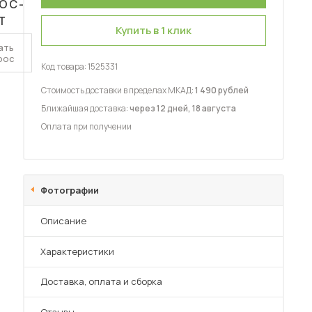
ОС-
Т
Купить в 1 клик
ать
рос
Код товара:
1525331
Стоимость доставки в пределах МКАД:
1 490 рублей
 мебель для гостиных
Ближайшая доставка:
через 12 дней, 18 августа
Оплата при получении
Фотографии
Описание
Характеристики
Преимущества
Доставка, оплата и сборка