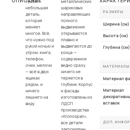
ОПИСАНИЕ
ХАРАКТЕР
тумба —
металлических
Столы и стулья
небольшая
шариковых
РАЗМЕРЫ
деталь,
направляющих
Шкафы и стеллажи
которая
полного
Пос
Ширина (см)
Комоды и тумбы
меняет
выдвижения
многое. Всё,
открываются
Вешалки и обувницы
Высота (см)
что нужно под
плавно и
Гарнитуры
рукой ночью и
выдвигаются до
Глубина (см)
утром: книга,
конца —
телефон,
содержимое
очки, мелочи
видно сразу,
МАТЕРИАЛЫ
— всё в двух
ничего не
ящиках
теряется в
Материал ф
рядом, и
глубине. Корпус
Материал
ничего
и фасады
декоративн
лишнего на
изготовлены из
вставок
виду.
ЛДСП
производства
«Kronospan»,
ДОП. ИНФО
все детали
закромлены