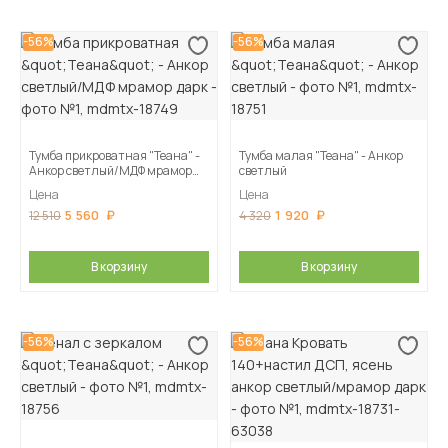
-56%
-56%
Тумба прикроватная "Теана" -
Тумба малая "Теана" - Анкор
Анкор светлый/МДФ мрамор
светлый
дарк
Цена
Цена
5 560
1 920
12 510
4 320
В корзину
В корзину
-56%
-56%