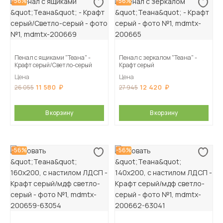
-56%
-56%
Пенал с ящиками "Теана" -
Пенал с зеркалом "Теана" -
Крафт серый/Светло-серый
Крафт серый
Цена
Цена
11 580
12 420
26 055
27 945
В корзину
В корзину
-56%
-56%