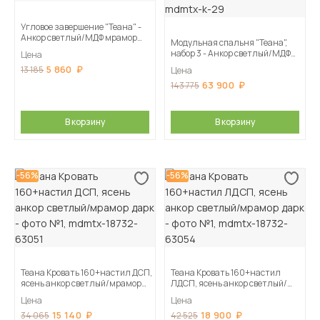
Угловое завершение "Теана" -
Анкор светлый/МДФ мрамор
Модульная спальня "Теана",
дарк
набор 3 - Анкор светлый/МДФ
Цена
мрамор дарк
5 860
13 185
Цена
63 900
143 775
В корзину
В корзину
-56%
-56%
Теана Кровать 160+настил ДСП,
Теана Кровать 160+настил
ясень анкор светлый/мрамор
ЛДСП, ясень анкор светлый/
дарк
мрамор дарк
Цена
Цена
15 140
18 900
34 065
42 525