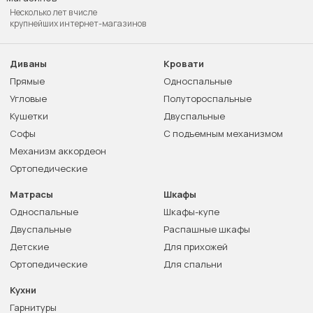
Несколько лет в числе
крупнейших интернет-магазинов
Диваны
Кровати
Прямые
Односпальные
Угловые
Полутороспальные
Кушетки
Двуспальные
Софы
С подъемным механизмом
Механизм аккордеон
Ортопедические
Матрасы
Шкафы
Односпальные
Шкафы-купе
Двуспальные
Распашные шкафы
Детские
Для прихожей
Ортопедические
Для спальни
Кухни
Гарнитуры