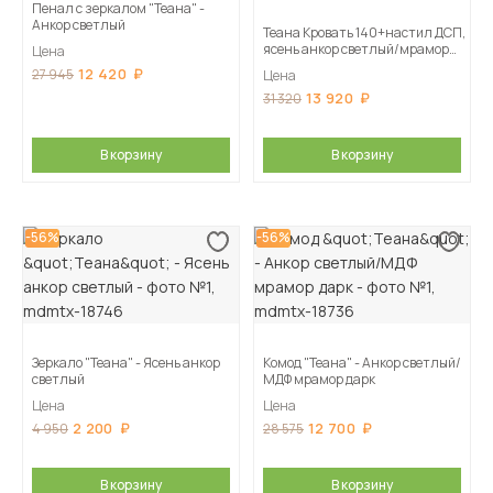
Пенал с зеркалом "Теана" -
Анкор светлый
Теана Кровать 140+настил ДСП,
ясень анкор светлый/мрамор
Цена
дарк
12 420
27 945
Цена
13 920
31 320
В корзину
В корзину
-56%
-56%
Зеркало "Теана" - Ясень анкор
Комод "Теана" - Анкор светлый/
светлый
МДФ мрамор дарк
Цена
Цена
2 200
12 700
4 950
28 575
В корзину
В корзину