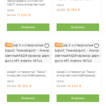
Теана Кровать 140+настил
зеркало
ЛДСП, ясень анкор светлый/
Цена
мрамор дарк
18 780
42 255
Цена
17 220
38 745
В корзину
В корзину
-56%
-56%
Шкаф 3-х створчатый "Теана" -
Шкаф 2-х створчатый "Теана" -
Анкор светлый/МДФ мрамор
Анкор светлый/МДФ мрамор
дарк
дарк
Цена
Цена
28 200
16 440
63 450
36 990
В корзину
В корзину