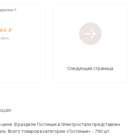
армони 1
760
1 день
Следующая страница
ющая
 представлен
аров с доставкой в Москве и Подмосковью, включая Электросталь. Всего товаров в категории «Гостиные» - 790 шт.