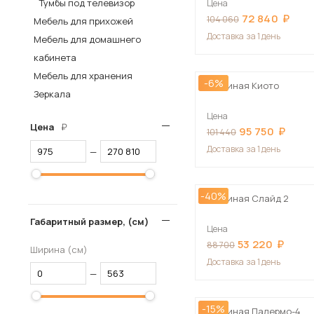
Тумбы под телевизор
Цена
72 840
Столы и стулья
104 060
Мебель для прихожей
Доставка
за 1 день
Мебель для домашнего
Шкафы и стеллажи
Пос
кабинета
Комоды и тумбы
Мебель для хранения
-6%
Вешалки и обувницы
Гостиная Киото
Зеркала
Гарнитуры
Цена
Цена
95 750
101 440
Доставка
за 1 день
—
-40%
Гостиная Слайд 2
Габаритный размер, (см)
Цена
53 220
88 700
Ширина (см)
Доставка
за 1 день
—
-15%
Гостиная Палермо-4