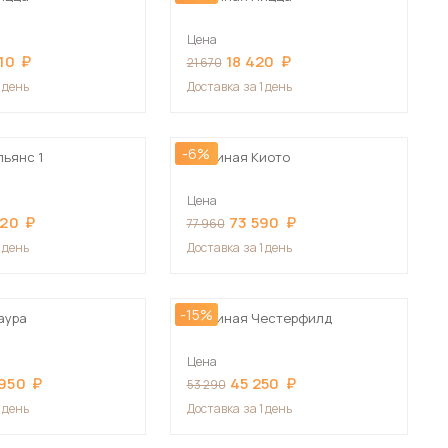
Цена
10
18 420
21 670
1 день
Доставка
за 1 день
-6%
льянс 1
Гостиная Киото
Цена
920
73 590
77 960
1 день
Доставка
за 1 день
-15%
аура
Гостиная Честерфилд
Цена
 950
45 250
53 290
1 день
Доставка
за 1 день