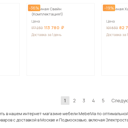
-36%
-19%
Гостиная Свейн
Гостиная Х
(Комплектация1)
Цена
Цена
113 780
82 
177 230
101 830
Доставка
за 1 день
Доставка
за 
1
2
3
4
5
Следу
 интернет-магазине мебели MebelVia по оптимальной цене. В разделе Гостиные в Электростали
широкий ассортимент тов