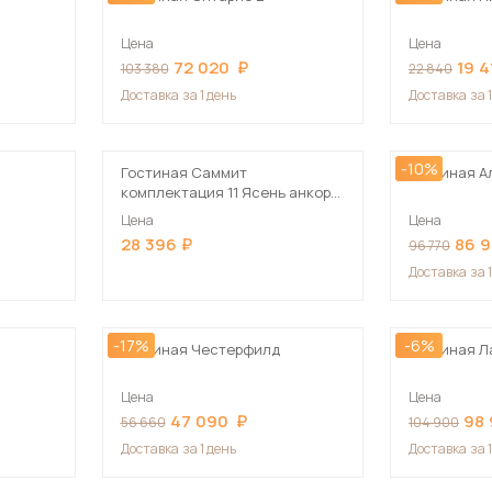
Цена
Цена
72 020
19 4
103 380
22 840
Доставка
за 1 день
Доставка
за 
-10%
Гостиная Саммит
Гостиная А
комплектация 11 Ясень анкор
тёмный
Цена
Цена
28 396
86 
96 770
Доставка
за 
-17%
-6%
Гостиная Честерфилд
Гостиная Л
Цена
Цена
47 090
98
56 660
104 900
Доставка
за 1 день
Доставка
за 