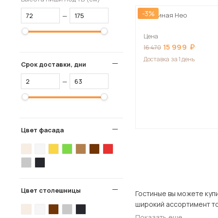
-3%
Гостиная Нео
—
Цена
15 999
16 470
Доставка
за 1 день
Срок доставки, дни
—
Цвет фасада
Цвет столешницы
Гостиные вы можете купить в нашем
Показать еще