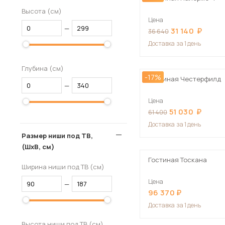
Высота (см)
Цена
—
31 140
36 640
Доставка
за 1 день
Глубина (см)
-17%
Гостиная Честерфилд
—
Цена
51 030
61 400
Доставка
за 1 день
Размер ниши под ТВ,
(ШхВ, см)
Гостиная Тоскана
Ширина ниши под ТВ (см)
Цена
—
96 370
Доставка
за 1 день
Высота ниши под ТВ (см)