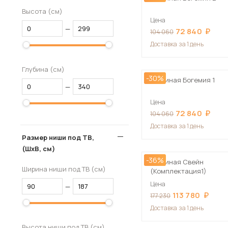
Высота (см)
Цена
—
72 840
104 060
Доставка
за 1 день
Глубина (см)
-30%
Гостиная Богемия 1
—
Цена
72 840
104 060
Доставка
за 1 день
Размер ниши под ТВ,
(ШхВ, см)
-36%
Гостиная Свейн
Ширина ниши под ТВ (см)
(Комплектация1)
Цена
—
113 780
177 230
Доставка
за 1 день
Высота ниши под ТВ (см)