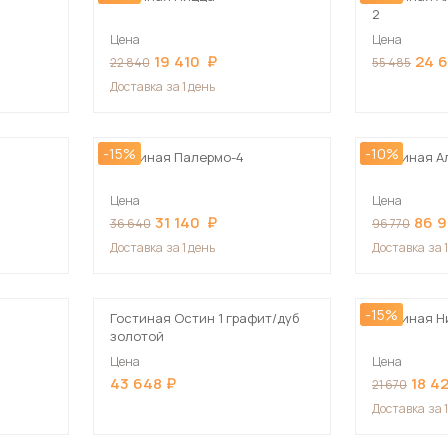
2
Цена
Цена
19 410
24 
22 840
55 485
Доставка
за 1 день
-15%
-10%
Гостиная Палермо-4
Гостиная А
Цена
Цена
31 140
86 
36 640
96 770
Доставка
за 1 день
Доставка
за 
-15%
Гостиная Остин 1 графит/дуб
Гостиная Н
золотой
Цена
Цена
43 648
18 4
21 670
Доставка
за 