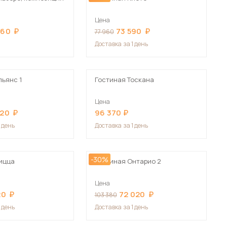
Цена
660
73 590
77 960
Доставка
за 1 день
льянс 1
Гостиная Тоскана
Цена
920
96 370
1 день
Доставка
за 1 день
-30%
ицца
Гостиная Онтарио 2
Цена
20
72 020
103 380
1 день
Доставка
за 1 день