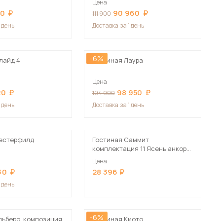
Цена
Сначала дорогие
10
90 960
111 900
1 день
Доставка
за 1 день
-6%
лайд 4
Гостиная Лаура
 мебель для гостиных
Цена
20
98 950
104 900
1 день
Доставка
за 1 день
Честерфилд
Гостиная Саммит
комплектация 11 Ясень анкор
тёмный
Цена
30
28 396
1 день
-6%
льберо, композиция
Гостиная Киото