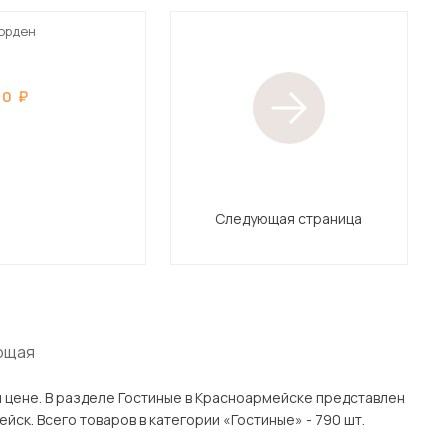
орден
30
Следующая страница
ющая
 представлен
аров с доставкой в Москве и Подмосковью, включая Красноармейск. Всего товаров в категории «Гостиные» - 790 шт.