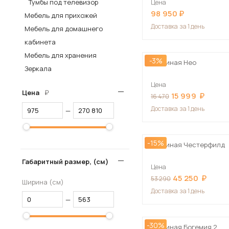
Тумбы под телевизор
Цена
98 950
Столы и стулья
Мебель для прихожей
Доставка
за 1 день
Мебель для домашнего
Шкафы и стеллажи
Пос
кабинета
Комоды и тумбы
Мебель для хранения
-3%
Вешалки и обувницы
Гостиная Нео
Зеркала
Гарнитуры
Цена
Цена
15 999
16 470
Доставка
за 1 день
—
-15%
Гостиная Честерфилд
Габаритный размер, (см)
Цена
45 250
53 290
Ширина (см)
Доставка
за 1 день
—
-30%
Гостиная Богемия 2